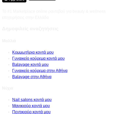
Το #1 Marketplace online ραντεβού για beauty & wellness
επιχειρήσεις στην Ελλάδα
Δημοφιλείς αναζητήσεις
Μαλλιά
Κομμωτήρια κοντά μου
Γυναικείο κούρεμα κοντά μου
Balayage κοντά μου
Γυναικείο κούρεμα στην Αθήνα
Balayage στην Αθήνα
Νύχια
Nail salons κοντά μου
Μανικιούρ κοντά μου
Πεντικιούρ κοντά μου