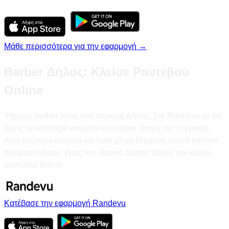
Μάθε περισσότερα για την εφαρμογή →
Barber Δήλος: Κλείσε Ραντεβού
Online
Ψάχνεις barber shop στη περιοχή Δήλος; Στο Randevu.gr θα
βρεις τα καλύτερα κουρεία και barber shops της περιοχής.
Από κούρεμα αντρικό και fade μέχρι ξύρισμα, beard trim και
hot towel shave, βρες τον ιδανικό barber Δήλος και κλείσε
ραντεβού online.
Κατέβασε την εφαρμογή Randevu