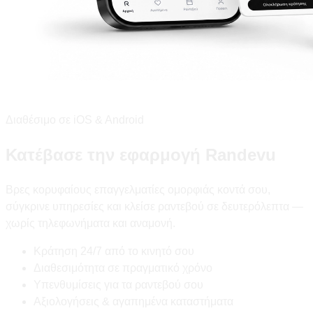
Διαθέσιμο σε iOS & Android
Κατέβασε την εφαρμογή Randevu
Βρες κορυφαίους επαγγελματίες ομορφιάς κοντά σου,
σύγκρινε υπηρεσίες και κλείσε ραντεβού σε δευτερόλεπτα —
χωρίς τηλεφωνήματα και αναμονή.
Κράτηση 24/7 από το κινητό σου
Διαθεσιμότητα σε πραγματικό χρόνο
Υπενθυμίσεις για τα ραντεβού σου
Αξιολογήσεις & αγαπημένα καταστήματα