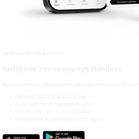
Διαθέσιμο σε iOS & Android
Κατέβασε την εφαρμογή Randevu
Βρες κορυφαίους επαγγελματίες ομορφιάς κοντά σου, σύγκριν
Κράτηση 24/7 από το κινητό σου
Διαθεσιμότητα σε πραγματικό χρόνο
Υπενθυμίσεις για τα ραντεβού σου
Αξιολογήσεις & αγαπημένα καταστήματα