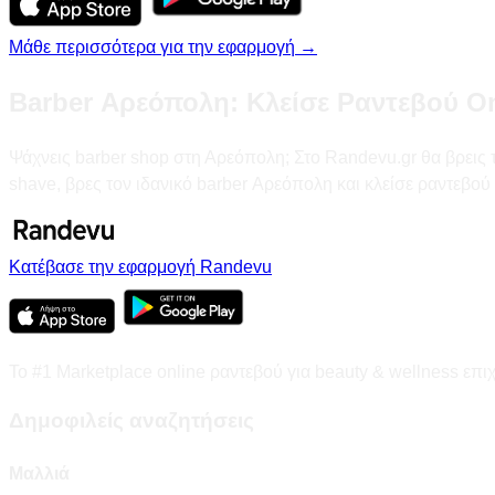
Μάθε περισσότερα για την εφαρμογή →
Barber Αρεόπολη: Κλείσε Ραντεβού On
Ψάχνεις barber shop στη Αρεόπολη; Στο Randevu.gr θα βρεις τα
shave, βρες τον ιδανικό barber Αρεόπολη και κλείσε ραντεβού 
Κατέβασε την εφαρμογή Randevu
Το #1 Marketplace online ραντεβού για beauty & wellness επι
Δημοφιλείς αναζητήσεις
Μαλλιά