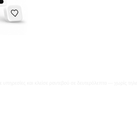
ε υπηρεσίες και κλείσε ραντεβού σε δευτερόλεπτα — χωρίς τηλ