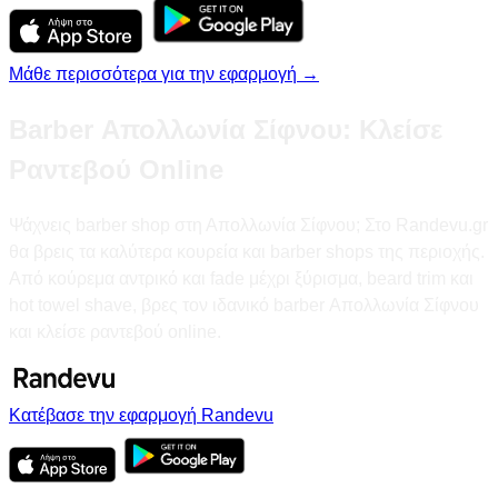
Μάθε περισσότερα για την εφαρμογή →
Barber Απολλωνία Σίφνου: Κλείσε
Ραντεβού Online
Ψάχνεις barber shop στη Απολλωνία Σίφνου; Στο Randevu.gr
θα βρεις τα καλύτερα κουρεία και barber shops της περιοχής.
Από κούρεμα αντρικό και fade μέχρι ξύρισμα, beard trim και
hot towel shave, βρες τον ιδανικό barber Απολλωνία Σίφνου
και κλείσε ραντεβού online.
Κατέβασε την εφαρμογή Randevu