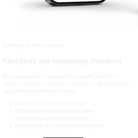
Διαθέσιμο σε iOS & Android
Κατέβασε την εφαρμογή Randevu
Βρες κορυφαίους επαγγελματίες ομορφιάς κοντά σου,
σύγκρινε υπηρεσίες και κλείσε ραντεβού σε δευτερόλεπτα —
χωρίς τηλεφωνήματα και αναμονή.
Κράτηση 24/7 από το κινητό σου
Διαθεσιμότητα σε πραγματικό χρόνο
Υπενθυμίσεις για τα ραντεβού σου
Αξιολογήσεις & αγαπημένα καταστήματα