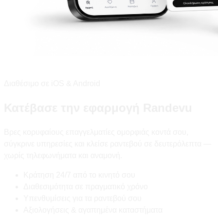
Διαθέσιμο σε iOS & Android
Κατέβασε την εφαρμογή Randevu
Βρες κορυφαίους επαγγελματίες ομορφιάς κοντά σου,
σύγκρινε υπηρεσίες και κλείσε ραντεβού σε δευτερόλεπτα —
χωρίς τηλεφωνήματα και αναμονή.
Κράτηση 24/7 από το κινητό σου
Διαθεσιμότητα σε πραγματικό χρόνο
Υπενθυμίσεις για τα ραντεβού σου
Αξιολογήσεις & αγαπημένα καταστήματα