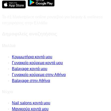
Το #1 Marketplace online ραντεβού για beauty & wellness
επιχειρήσεις στην Ελλάδα
Δημοφιλείς αναζητήσεις
Μαλλιά
Κομμωτήρια κοντά μου
Γυναικείο κούρεμα κοντά μου
Balayage κοντά μου
Γυναικείο κούρεμα στην Αθήνα
Balayage στην Αθήνα
Νύχια
Nail salons κοντά μου
Μανικιούρ κοντά μου