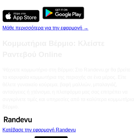
Μάθε περισσότερα για την εφαρμογή →
Κομμωτήρια Βέρμιο: Κλείστε
Ραντεβού Online
Ψάχνετε κομμωτήριο στη Βέρμιο; Στο Randevu.gr θα βρείτε
τα κορυφαία κομμωτήρια της περιοχής σε ένα μέρος. Είτε
θέλετε γυναικείο κούρεμα, βαφή μαλλιών, μπαλαγιάζ,
ανταύγειες ή χτένισμα, η πλατφόρμα μας σας επιτρέπει να
συγκρίνετε τιμές και υπηρεσίες από τα καλύτερα κομμωτήρια
Βέρμιο.
Κατέβασε την εφαρμογή Randevu