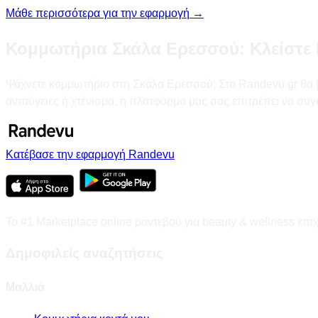
Μάθε περισσότερα για την εφαρμογή →
Κομμωτήρια Σκάλα Ερεσσού: Κλείστε 
Ψάχνετε κομμωτήριο στη Σκάλα Ερεσσού; Στο Randevu.gr θα βρ
ανταύγειες ή χτένισμα, η πλατφόρμα μας σας επιτρέπει να συ
Κατέβασε την εφαρμογή Randevu
Το #1 Marketplace online ραντεβού για beauty & wellness επι
Δημοφιλείς αναζητήσεις
Μαλλιά