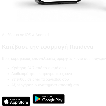
Διαθέσιμο σε iOS & Android
Κατέβασε την εφαρμογή Randevu
Βρες κορυφαίους επαγγελματίες ομορφιάς κοντά σου, σύγκριν
Κράτηση 24/7 από το κινητό σου
Διαθεσιμότητα σε πραγματικό χρόνο
Υπενθυμίσεις για τα ραντεβού σου
Αξιολογήσεις & αγαπημένα καταστήματα