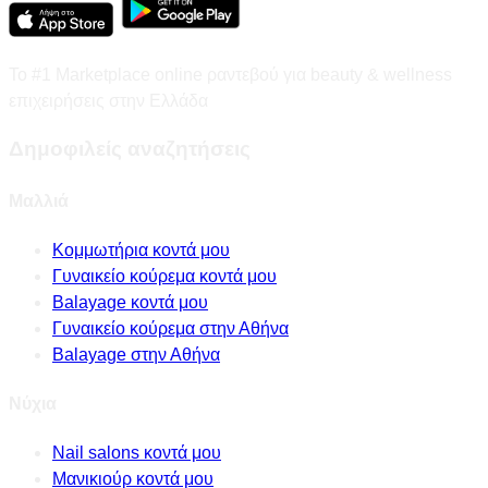
Το #1 Marketplace online ραντεβού για beauty & wellness
επιχειρήσεις στην Ελλάδα
Δημοφιλείς αναζητήσεις
Μαλλιά
Κομμωτήρια κοντά μου
Γυναικείο κούρεμα κοντά μου
Balayage κοντά μου
Γυναικείο κούρεμα στην Αθήνα
Balayage στην Αθήνα
Νύχια
Nail salons κοντά μου
Μανικιούρ κοντά μου