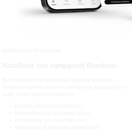
Διαθέσιμο σε iOS & Android
Κατέβασε την εφαρμογή Randevu
Βρες κορυφαίους επαγγελματίες ομορφιάς κοντά σου,
σύγκρινε υπηρεσίες και κλείσε ραντεβού σε δευτερόλεπτα —
χωρίς τηλεφωνήματα και αναμονή.
Κράτηση 24/7 από το κινητό σου
Διαθεσιμότητα σε πραγματικό χρόνο
Υπενθυμίσεις για τα ραντεβού σου
Αξιολογήσεις & αγαπημένα καταστήματα