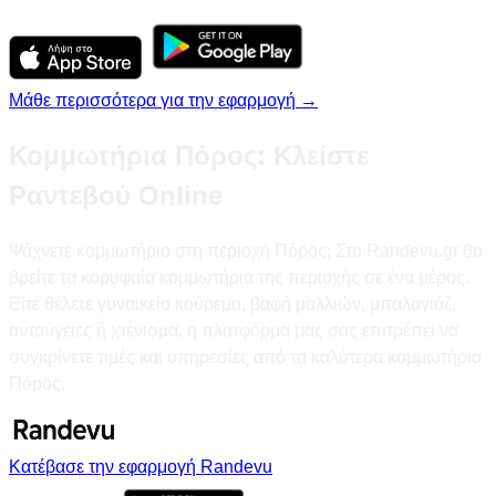
Μάθε περισσότερα για την εφαρμογή →
Κομμωτήρια Πόρος: Κλείστε
Ραντεβού Online
Ψάχνετε κομμωτήριο στη περιοχή Πόρος; Στο Randevu.gr θα
βρείτε τα κορυφαία κομμωτήρια της περιοχής σε ένα μέρος.
Είτε θέλετε γυναικείο κούρεμα, βαφή μαλλιών, μπαλαγιάζ,
ανταύγειες ή χτένισμα, η πλατφόρμα μας σας επιτρέπει να
συγκρίνετε τιμές και υπηρεσίες από τα καλύτερα κομμωτήρια
Πόρος.
Κατέβασε την εφαρμογή Randevu