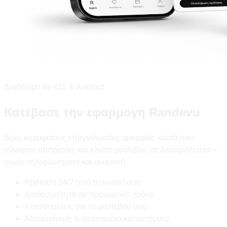
Διαθέσιμο σε iOS & Android
Κατέβασε την εφαρμογή Randevu
Βρες κορυφαίους επαγγελματίες ομορφιάς κοντά σου,
σύγκρινε υπηρεσίες και κλείσε ραντεβού σε δευτερόλεπτα —
χωρίς τηλεφωνήματα και αναμονή.
Κράτηση 24/7 από το κινητό σου
Διαθεσιμότητα σε πραγματικό χρόνο
Υπενθυμίσεις για τα ραντεβού σου
Αξιολογήσεις & αγαπημένα καταστήματα