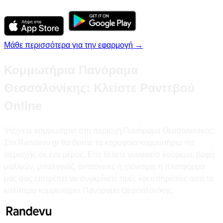
Μάθε περισσότερα για την εφαρμογή →
Κομμωτήρια Πανόραμα
Θεσσαλονίκης: Κλείστε Ραντεβού
Online
Ψάχνετε κομμωτήριο στη περιοχή Πανόραμα Θεσσαλονίκης;
Στο Randevu.gr θα βρείτε τα κορυφαία κομμωτήρια της
περιοχής σε ένα μέρος. Είτε θέλετε γυναικείο κούρεμα, βαφή
μαλλιών, μπαλαγιάζ, ανταύγειες ή χτένισμα, η πλατφόρμα
μας σας επιτρέπει να συγκρίνετε τιμές και υπηρεσίες από τα
καλύτερα κομμωτήρια Πανόραμα Θεσσαλονίκης.