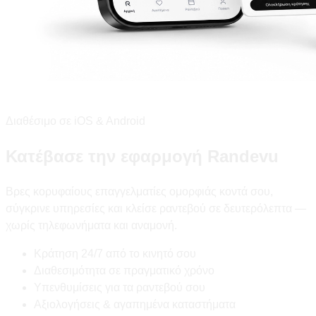
Διαθέσιμο σε iOS & Android
Κατέβασε την εφαρμογή Randevu
Βρες κορυφαίους επαγγελματίες ομορφιάς κοντά σου,
σύγκρινε υπηρεσίες και κλείσε ραντεβού σε δευτερόλεπτα —
χωρίς τηλεφωνήματα και αναμονή.
Κράτηση 24/7 από το κινητό σου
Διαθεσιμότητα σε πραγματικό χρόνο
Υπενθυμίσεις για τα ραντεβού σου
Αξιολογήσεις & αγαπημένα καταστήματα