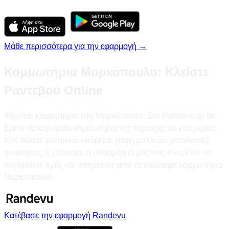
Μάθε περισσότερα για την εφαρμογή →
Κομμωτήρια Μαρκόπουλο: Κλείστε
Ραντεβού Online
Ψάχνετε κομμωτήριο στη Μαρκόπουλο; Στο Randevu.gr θα
βρείτε τα κορυφαία κομμωτήρια της περιοχής σε ένα μέρος.
Είτε θέλετε γυναικείο κούρεμα, βαφή μαλλιών, μπαλαγιάζ,
ανταύγειες ή χτένισμα, η πλατφόρμα μας σας επιτρέπει να
συγκρίνετε τιμές και υπηρεσίες από τα καλύτερα κομμωτήρια
Μαρκόπουλο.
Κατέβασε την εφαρμογή Randevu