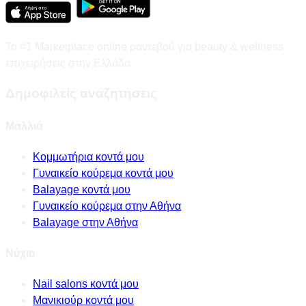
Το #1 Marketplace online ραντεβού για beauty & wellness
επιχειρήσεις στην Ελλάδα
Δημοφιλείς αναζητήσεις
Μαλλιά
Κομμωτήρια κοντά μου
Γυναικείο κούρεμα κοντά μου
Balayage κοντά μου
Γυναικείο κούρεμα στην Αθήνα
Balayage στην Αθήνα
Νύχια
Nail salons κοντά μου
Μανικιούρ κοντά μου