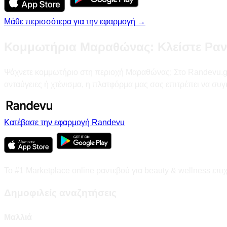
Μάθε περισσότερα για την εφαρμογή →
Κομμωτήρια Μαραθώνας: Κλείστε Ραν
Ψάχνετε κομμωτήριο στη περιοχή Μαραθώνας; Στο Randevu.gr θ
ανταύγειες ή χτένισμα, η πλατφόρμα μας σας επιτρέπει να συ
Κατέβασε την εφαρμογή Randevu
Το #1 Marketplace online ραντεβού για beauty & wellness επι
Δημοφιλείς αναζητήσεις
Μαλλιά