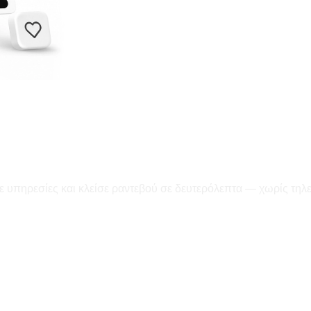
ε υπηρεσίες και κλείσε ραντεβού σε δευτερόλεπτα — χωρίς τηλ