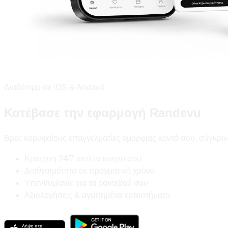
Διαθέσιμο σε iOS & Android
Κατέβασε την εφαρμογή Randevu
Βρες κορυφαίους επαγγελματίες ομορφιάς κοντά σου, σύγκριν
Κράτηση 24/7 από το κινητό σου
Διαθεσιμότητα σε πραγματικό χρόνο
Υπενθυμίσεις για τα ραντεβού σου
Αξιολογήσεις & αγαπημένα καταστήματα