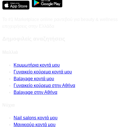
Το #1 Marketplace online ραντεβού για beauty & wellness
επιχειρήσεις στην Ελλάδα
Δημοφιλείς αναζητήσεις
Μαλλιά
Κομμωτήρια κοντά μου
Γυναικείο κούρεμα κοντά μου
Balayage κοντά μου
Γυναικείο κούρεμα στην Αθήνα
Balayage στην Αθήνα
Νύχια
Nail salons κοντά μου
Μανικιούρ κοντά μου