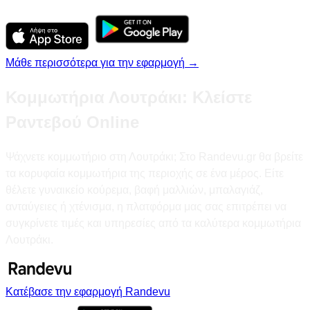
Μάθε περισσότερα για την εφαρμογή →
Κομμωτήρια Λουτράκι: Κλείστε
Ραντεβού Online
Ψάχνετε κομμωτήριο στη Λουτράκι; Στο Randevu.gr θα βρείτε
τα κορυφαία κομμωτήρια της περιοχής σε ένα μέρος. Είτε
θέλετε γυναικείο κούρεμα, βαφή μαλλιών, μπαλαγιάζ,
ανταύγειες ή χτένισμα, η πλατφόρμα μας σας επιτρέπει να
συγκρίνετε τιμές και υπηρεσίες από τα καλύτερα κομμωτήρια
Λουτράκι.
Κατέβασε την εφαρμογή Randevu