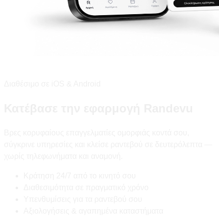
Διαθέσιμο σε iOS & Android
Κατέβασε την εφαρμογή Randevu
Βρες κορυφαίους επαγγελματίες ομορφιάς κοντά σου,
σύγκρινε υπηρεσίες και κλείσε ραντεβού σε δευτερόλεπτα —
χωρίς τηλεφωνήματα και αναμονή.
Κράτηση 24/7 από το κινητό σου
Διαθεσιμότητα σε πραγματικό χρόνο
Υπενθυμίσεις για τα ραντεβού σου
Αξιολογήσεις & αγαπημένα καταστήματα