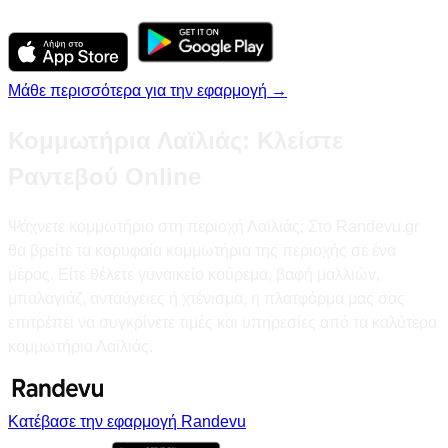
Μάθε περισσότερα για την εφαρμογή →
Κομμωτήρια Λαϊλιάς: Κλείστε
Ραντεβού Online
Ψάχνετε κομμωτήριο στη περιοχή Λαϊλιάς; Στο Randevu.gr
θα βρείτε τα κορυφαία κομμωτήρια της περιοχής σε ένα
μέρος. Είτε θέλετε γυναικείο κούρεμα, βαφή μαλλιών,
μπαλαγιάζ, ανταύγειες ή χτένισμα, η πλατφόρμα μας σας
επιτρέπει να συγκρίνετε τιμές και υπηρεσίες από τα καλύτερα
κομμωτήρια Λαϊλιάς.
Κατέβασε την εφαρμογή Randevu