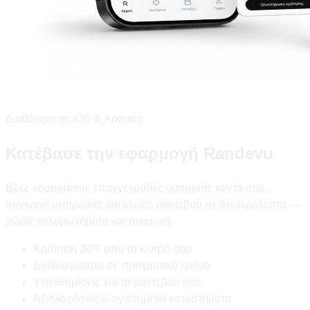
Διαθέσιμο σε iOS & Android
Κατέβασε την εφαρμογή Randevu
Βρες κορυφαίους επαγγελματίες ομορφιάς κοντά σου,
σύγκρινε υπηρεσίες και κλείσε ραντεβού σε δευτερόλεπτα —
χωρίς τηλεφωνήματα και αναμονή.
Κράτηση 24/7 από το κινητό σου
Διαθεσιμότητα σε πραγματικό χρόνο
Υπενθυμίσεις για τα ραντεβού σου
Αξιολογήσεις & αγαπημένα καταστήματα