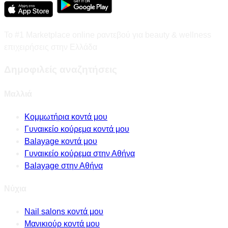
Το #1 Marketplace online ραντεβού για beauty & wellness
επιχειρήσεις στην Ελλάδα
Δημοφιλείς αναζητήσεις
Μαλλιά
Κομμωτήρια κοντά μου
Γυναικείο κούρεμα κοντά μου
Balayage κοντά μου
Γυναικείο κούρεμα στην Αθήνα
Balayage στην Αθήνα
Νύχια
Nail salons κοντά μου
Μανικιούρ κοντά μου