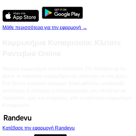
Μάθε περισσότερα για την εφαρμογή →
Κομμωτήρια Κυπαρισσία: Κλείστε
Ραντεβού Online
Ψάχνετε κομμωτήριο στη Κυπαρισσία; Στο Randevu.gr θα
βρείτε τα κορυφαία κομμωτήρια της περιοχής σε ένα μέρος.
Είτε θέλετε γυναικείο κούρεμα, βαφή μαλλιών, μπαλαγιάζ,
ανταύγειες ή χτένισμα, η πλατφόρμα μας σας επιτρέπει να
συγκρίνετε τιμές και υπηρεσίες από τα καλύτερα κομμωτήρια
Κυπαρισσία.
Κατέβασε την εφαρμογή Randevu