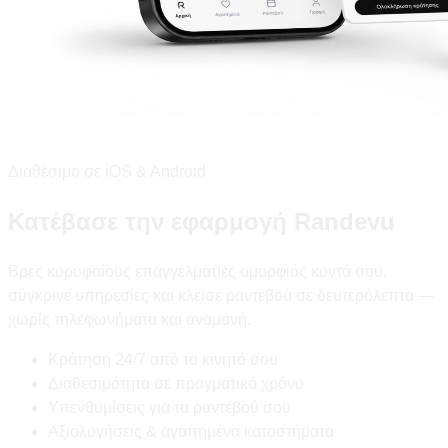
Διαθέσιμο σε iOS & Android
Κατέβασε την εφαρμογή Randevu
Βρες κορυφαίους επαγγελματίες ομορφιάς κοντά σου,
σύγκρινε υπηρεσίες και κλείσε ραντεβού σε δευτερόλεπτα —
χωρίς τηλεφωνήματα και αναμονή.
Κράτηση 24/7 από το κινητό σου
Διαθεσιμότητα σε πραγματικό χρόνο
Υπενθυμίσεις για τα ραντεβού σου
Αξιολογήσεις & αγαπημένα καταστήματα