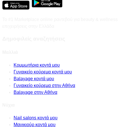
Το #1 Marketplace online ραντεβού για beauty & wellness
επιχειρήσεις στην Ελλάδα
Δημοφιλείς αναζητήσεις
Μαλλιά
Κομμωτήρια κοντά μου
Γυναικείο κούρεμα κοντά μου
Balayage κοντά μου
Γυναικείο κούρεμα στην Αθήνα
Balayage στην Αθήνα
Νύχια
Nail salons κοντά μου
Μανικιούρ κοντά μου