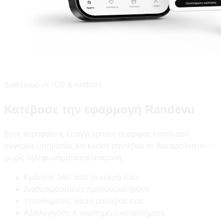
Διαθέσιμο σε iOS & Android
Κατέβασε την εφαρμογή Randevu
Βρες κορυφαίους επαγγελματίες ομορφιάς κοντά σου,
σύγκρινε υπηρεσίες και κλείσε ραντεβού σε δευτερόλεπτα —
χωρίς τηλεφωνήματα και αναμονή.
Κράτηση 24/7 από το κινητό σου
Διαθεσιμότητα σε πραγματικό χρόνο
Υπενθυμίσεις για τα ραντεβού σου
Αξιολογήσεις & αγαπημένα καταστήματα