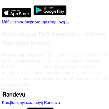
Μάθε περισσότερα για την εφαρμογή →
Κομμωτήρια Γάζι Ηρακλείου: Κλείστε
Ραντεβού Online
Ψάχνετε κομμωτήριο στη Γάζι Ηρακλείου; Στο Randevu.gr θα
βρείτε τα κορυφαία κομμωτήρια της περιοχής σε ένα μέρος.
Είτε θέλετε γυναικείο κούρεμα, βαφή μαλλιών, μπαλαγιάζ,
ανταύγειες ή χτένισμα, η πλατφόρμα μας σας επιτρέπει να
συγκρίνετε τιμές και υπηρεσίες από τα καλύτερα κομμωτήρια
Γάζι Ηρακλείου.
Κατέβασε την εφαρμογή Randevu