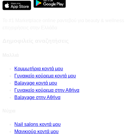
Το #1 Marketplace online ραντεβού για beauty & wellness
επιχειρήσεις στην Ελλάδα
Δημοφιλείς αναζητήσεις
Μαλλιά
Κομμωτήρια κοντά μου
Γυναικείο κούρεμα κοντά μου
Balayage κοντά μου
Γυναικείο κούρεμα στην Αθήνα
Balayage στην Αθήνα
Νύχια
Nail salons κοντά μου
Μανικιούρ κοντά μου