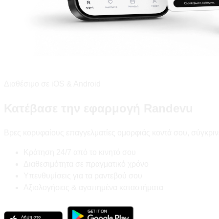
Διαθέσιμο σε iOS & Android
Κατέβασε την εφαρμογή Randevu
Βρες κορυφαίους επαγγελματίες ομορφιάς κοντά σου, σύγκριν
Κράτηση 24/7 από το κινητό σου
Διαθεσιμότητα σε πραγματικό χρόνο
Υπενθυμίσεις για τα ραντεβού σου
Αξιολογήσεις & αγαπημένα καταστήματα