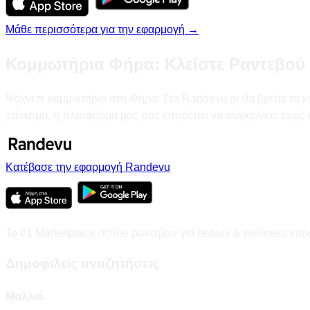
Μάθε περισσότερα για την εφαρμογή →
Κομμωτήρια Φήρα: Κλείστε Ραντεβού 
Ψάχνετε κομμωτήριο στη Φήρα; Στο Randevu.gr θα βρείτε τα κο
χτένισμα, η πλατφόρμα μας σας επιτρέπει να συγκρίνετε τιμέ
Κατέβασε την εφαρμογή Randevu
Το #1 Marketplace online ραντεβού για beauty & wellness επι
Δημοφιλείς αναζητήσεις
Μαλλιά