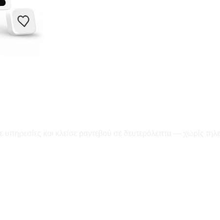
ε υπηρεσίες και κλείσε ραντεβού σε δευτερόλεπτα — χωρίς τηλ