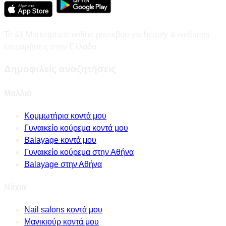
Το #1 Marketplace online ραντεβού για beauty & wellness
επιχειρήσεις στην Ελλάδα
Δημοφιλείς αναζητήσεις
Μαλλιά
Κομμωτήρια κοντά μου
Γυναικείο κούρεμα κοντά μου
Balayage κοντά μου
Γυναικείο κούρεμα στην Αθήνα
Balayage στην Αθήνα
Νύχια
Nail salons κοντά μου
Μανικιούρ κοντά μου