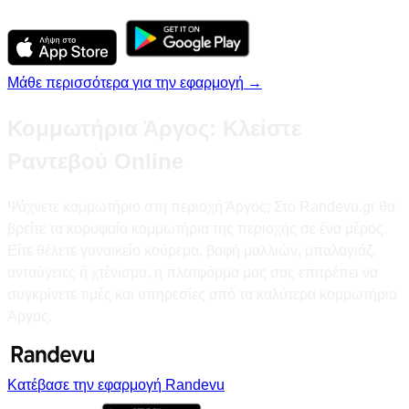
Μάθε περισσότερα για την εφαρμογή →
Κομμωτήρια Άργος: Κλείστε
Ραντεβού Online
Ψάχνετε κομμωτήριο στη περιοχή Άργος; Στο Randevu.gr θα
βρείτε τα κορυφαία κομμωτήρια της περιοχής σε ένα μέρος.
Είτε θέλετε γυναικείο κούρεμα, βαφή μαλλιών, μπαλαγιάζ,
ανταύγειες ή χτένισμα, η πλατφόρμα μας σας επιτρέπει να
συγκρίνετε τιμές και υπηρεσίες από τα καλύτερα κομμωτήρια
Άργος.
Κατέβασε την εφαρμογή Randevu