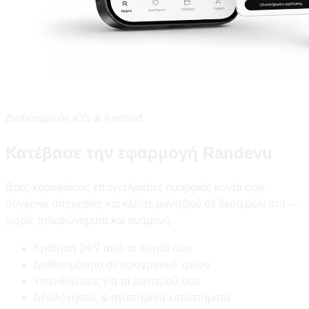
Διαθέσιμο σε iOS & Android
Κατέβασε την εφαρμογή Randevu
Βρες κορυφαίους επαγγελματίες ομορφιάς κοντά σου,
σύγκρινε υπηρεσίες και κλείσε ραντεβού σε δευτερόλεπτα —
χωρίς τηλεφωνήματα και αναμονή.
Κράτηση 24/7 από το κινητό σου
Διαθεσιμότητα σε πραγματικό χρόνο
Υπενθυμίσεις για τα ραντεβού σου
Αξιολογήσεις & αγαπημένα καταστήματα