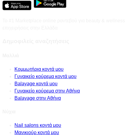
Το #1 Marketplace online ραντεβού για beauty & wellness
επιχειρήσεις στην Ελλάδα
Δημοφιλείς αναζητήσεις
Μαλλιά
Κομμωτήρια κοντά μου
Γυναικείο κούρεμα κοντά μου
Balayage κοντά μου
Γυναικείο κούρεμα στην Αθήνα
Balayage στην Αθήνα
Νύχια
Nail salons κοντά μου
Μανικιούρ κοντά μου