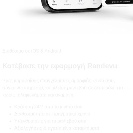
Διαθέσιμο σε iOS & Android
Κατέβασε την εφαρμογή Randevu
Βρες κορυφαίους επαγγελματίες ομορφιάς κοντά σου,
σύγκρινε υπηρεσίες και κλείσε ραντεβού σε δευτερόλεπτα —
χωρίς τηλεφωνήματα και αναμονή.
Κράτηση 24/7 από το κινητό σου
Διαθεσιμότητα σε πραγματικό χρόνο
Υπενθυμίσεις για τα ραντεβού σου
Αξιολογήσεις & αγαπημένα καταστήματα