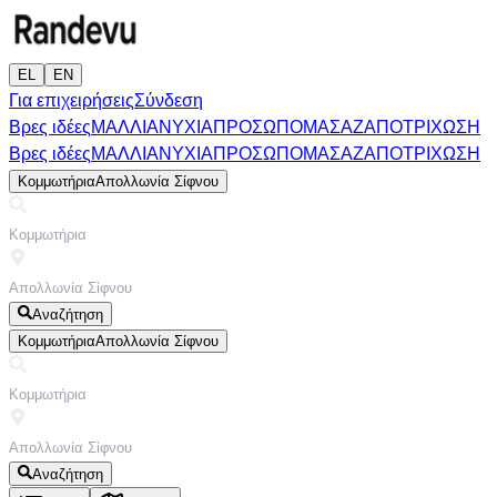
EL
EN
Για επιχειρήσεις
Σύνδεση
Βρες ιδέες
ΜΑΛΛΙΑ
ΝΥΧΙΑ
ΠΡΟΣΩΠΟ
ΜΑΣΑΖ
ΑΠΟΤΡΙΧΩΣΗ
Βρες ιδέες
ΜΑΛΛΙΑ
ΝΥΧΙΑ
ΠΡΟΣΩΠΟ
ΜΑΣΑΖ
ΑΠΟΤΡΙΧΩΣΗ
Κομμωτήρια
Απολλωνία Σίφνου
Αναζήτηση
Κομμωτήρια
Απολλωνία Σίφνου
Αναζήτηση