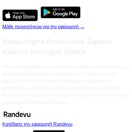
Μάθε περισσότερα για την εφαρμογή →
Κομμωτήρια Απολλωνία Σίφνου:
Κλείστε Ραντεβού Online
Ψάχνετε κομμωτήριο στη Απολλωνία Σίφνου; Στο Randevu.gr
θα βρείτε τα κορυφαία κομμωτήρια της περιοχής σε ένα
μέρος. Είτε θέλετε γυναικείο κούρεμα, βαφή μαλλιών,
μπαλαγιάζ, ανταύγειες ή χτένισμα, η πλατφόρμα μας σας
επιτρέπει να συγκρίνετε τιμές και υπηρεσίες από τα καλύτερα
κομμωτήρια Απολλωνία Σίφνου.
Κατέβασε την εφαρμογή Randevu