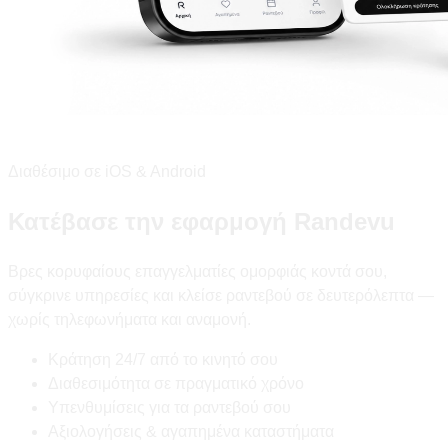
Διαθέσιμο σε iOS & Android
Κατέβασε την εφαρμογή Randevu
Βρες κορυφαίους επαγγελματίες ομορφιάς κοντά σου,
σύγκρινε υπηρεσίες και κλείσε ραντεβού σε δευτερόλεπτα —
χωρίς τηλεφωνήματα και αναμονή.
Κράτηση 24/7 από το κινητό σου
Διαθεσιμότητα σε πραγματικό χρόνο
Υπενθυμίσεις για τα ραντεβού σου
Αξιολογήσεις & αγαπημένα καταστήματα