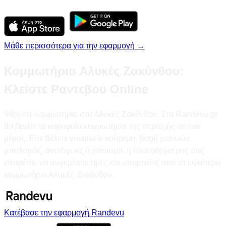
Μάθε περισσότερα για την εφαρμογή →
Κομμωτήρια Αλυκές Ζακύνθου:
Κλείστε Ραντεβού Online
Ψάχνετε κομμωτήριο στη Αλυκές Ζακύνθου; Στο Randevu.gr
θα βρείτε τα κορυφαία κομμωτήρια της περιοχής σε ένα
μέρος. Είτε θέλετε γυναικείο κούρεμα, βαφή μαλλιών,
μπαλαγιάζ, ανταύγειες ή χτένισμα, η πλατφόρμα μας σας
επιτρέπει να συγκρίνετε τιμές και υπηρεσίες από τα καλύτερα
κομμωτήρια Αλυκές Ζακύνθου.
Κατέβασε την εφαρμογή Randevu