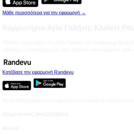
Μάθε περισσότερα για την εφαρμογή →
Κομμωτήρια Αγία Γαλήνη: Κλείστε Ρα
Ψάχνετε κομμωτήριο στη Αγία Γαλήνη; Στο Randevu.gr θα βρείτ
χτένισμα, η πλατφόρμα μας σας επιτρέπει να συγκρίνετε τιμές
Κατέβασε την εφαρμογή Randevu
Το #1 Marketplace online ραντεβού για beauty & wellness επι
Δημοφιλείς αναζητήσεις
Μαλλιά