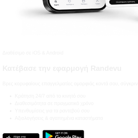
Διαθέσιμο σε iOS & Android
Κατέβασε την εφαρμογή Randevu
Βρες κορυφαίους επαγγελματίες ομορφιάς κοντά σου, σύγκριν
Κράτηση 24/7 από το κινητό σου
Διαθεσιμότητα σε πραγματικό χρόνο
Υπενθυμίσεις για τα ραντεβού σου
Αξιολογήσεις & αγαπημένα καταστήματα