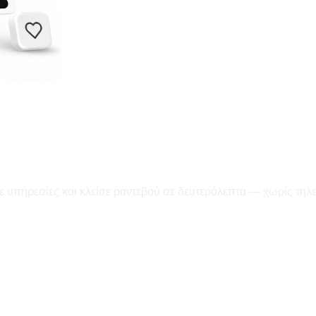
ε υπηρεσίες και κλείσε ραντεβού σε δευτερόλεπτα — χωρίς τηλ