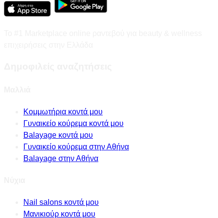
Το #1 Marketplace online ραντεβού για beauty & wellness
επιχειρήσεις στην Ελλάδα
Δημοφιλείς αναζητήσεις
Μαλλιά
Κομμωτήρια κοντά μου
Γυναικείο κούρεμα κοντά μου
Balayage κοντά μου
Γυναικείο κούρεμα στην Αθήνα
Balayage στην Αθήνα
Νύχια
Nail salons κοντά μου
Μανικιούρ κοντά μου