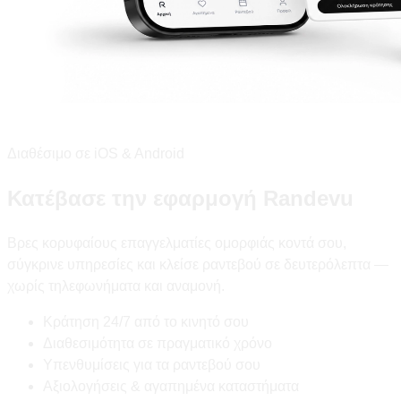
Διαθέσιμο σε iOS & Android
Κατέβασε την εφαρμογή Randevu
Βρες κορυφαίους επαγγελματίες ομορφιάς κοντά σου,
σύγκρινε υπηρεσίες και κλείσε ραντεβού σε δευτερόλεπτα —
χωρίς τηλεφωνήματα και αναμονή.
Κράτηση 24/7 από το κινητό σου
Διαθεσιμότητα σε πραγματικό χρόνο
Υπενθυμίσεις για τα ραντεβού σου
Αξιολογήσεις & αγαπημένα καταστήματα