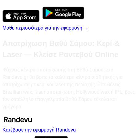
Μάθε περισσότερα για την εφαρμογή →
Αποτρίχωση Βαθύ Σάμου: Κερί &
Laser — Κλείσε Ραντεβού Online
Ψάχνεις κέντρο αποτρίχωσης στη Βαθύ Σάμου; Στο
Randevu.gr θα βρεις τα καλύτερα κέντρα αισθητικής για
αποτρίχωση με κερί και laser της περιοχής. Είτε θέλεις
Brazilian wax, laser αποτρίχωση, Hollywood wax ή IPL, βρες
τον κατάλληλο επαγγελματία Βαθύ Σάμου εύκολα και
γρήγορα.
Κατέβασε την εφαρμογή Randevu