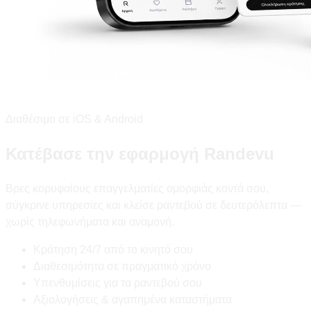
Διαθέσιμο σε iOS & Android
Κατέβασε την εφαρμογή Randevu
Βρες κορυφαίους επαγγελματίες ομορφιάς κοντά σου,
σύγκρινε υπηρεσίες και κλείσε ραντεβού σε δευτερόλεπτα —
χωρίς τηλεφωνήματα και αναμονή.
Κράτηση 24/7 από το κινητό σου
Διαθεσιμότητα σε πραγματικό χρόνο
Υπενθυμίσεις για τα ραντεβού σου
Αξιολογήσεις & αγαπημένα καταστήματα