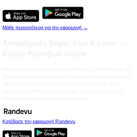
Μάθε περισσότερα για την εφαρμογή →
Αποτρίχωση Βάρη: Κερί & Laser —
Κλείσε Ραντεβού Online
Ψάχνεις κέντρο αποτρίχωσης στη Βάρη; Στο Randevu.gr θα
βρεις τα καλύτερα κέντρα αισθητικής για αποτρίχωση με κερί
και laser της περιοχής. Είτε θέλεις Brazilian wax, laser
αποτρίχωση, Hollywood wax ή IPL, βρες τον κατάλληλο
επαγγελματία Βάρη εύκολα και γρήγορα.
Κατέβασε την εφαρμογή Randevu