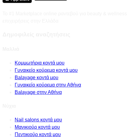
Το #1 Marketplace online ραντεβού για beauty & wellness
επιχειρήσεις στην Ελλάδα
Δημοφιλείς αναζητήσεις
Μαλλιά
Κομμωτήρια κοντά μου
Γυναικείο κούρεμα κοντά μου
Balayage κοντά μου
Γυναικείο κούρεμα στην Αθήνα
Balayage στην Αθήνα
Νύχια
Nail salons κοντά μου
Μανικιούρ κοντά μου
Πεντικιούρ κοντά μου