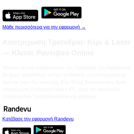
Μάθε περισσότερα για την εφαρμογή →
Αποτρίχωση Τριανδρία: Κερί & Laser
— Κλείσε Ραντεβού Online
Ψάχνεις κέντρο αποτρίχωσης στη Τριανδρία; Στο Randevu.gr
θα βρεις τα καλύτερα κέντρα αισθητικής για αποτρίχωση με
κερί και laser της περιοχής. Είτε θέλεις Brazilian wax, laser
αποτρίχωση, Hollywood wax ή IPL, βρες τον κατάλληλο
επαγγελματία Τριανδρία εύκολα και γρήγορα.
Κατέβασε την εφαρμογή Randevu