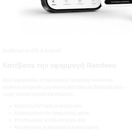
Διαθέσιμο σε iOS & Android
Κατέβασε την εφαρμογή Randevu
Βρες κορυφαίους επαγγελματίες ομορφιάς κοντά σου,
σύγκρινε υπηρεσίες και κλείσε ραντεβού σε δευτερόλεπτα —
χωρίς τηλεφωνήματα και αναμονή.
Κράτηση 24/7 από το κινητό σου
Διαθεσιμότητα σε πραγματικό χρόνο
Υπενθυμίσεις για τα ραντεβού σου
Αξιολογήσεις & αγαπημένα καταστήματα