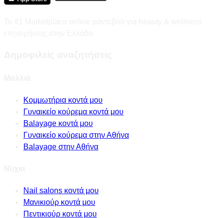
Το #1 Marketplace online ραντεβού για beauty & wellness
επιχειρήσεις στην Ελλάδα
Δημοφιλείς αναζητήσεις
Μαλλιά
Κομμωτήρια κοντά μου
Γυναικείο κούρεμα κοντά μου
Balayage κοντά μου
Γυναικείο κούρεμα στην Αθήνα
Balayage στην Αθήνα
Νύχια
Nail salons κοντά μου
Μανικιούρ κοντά μου
Πεντικιούρ κοντά μου