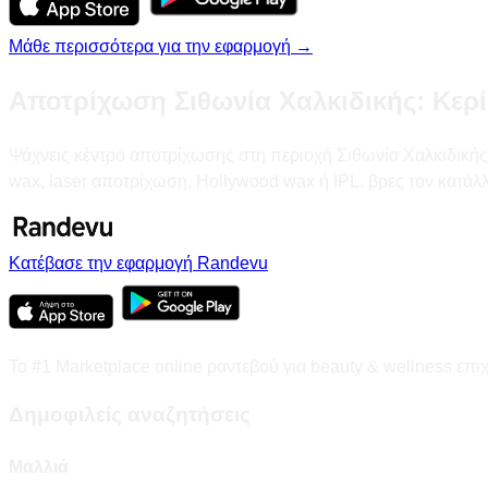
Μάθε περισσότερα για την εφαρμογή →
Αποτρίχωση Σιθωνία Χαλκιδικής: Κερί
Ψάχνεις κέντρο αποτρίχωσης στη περιοχή Σιθωνία Χαλκιδικής; Σ
wax, laser αποτρίχωση, Hollywood wax ή IPL, βρες τον κατάλ
Κατέβασε την εφαρμογή Randevu
Το #1 Marketplace online ραντεβού για beauty & wellness επι
Δημοφιλείς αναζητήσεις
Μαλλιά