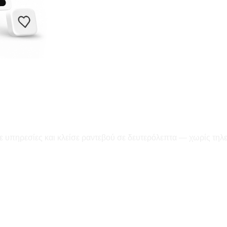
ε υπηρεσίες και κλείσε ραντεβού σε δευτερόλεπτα — χωρίς τηλ