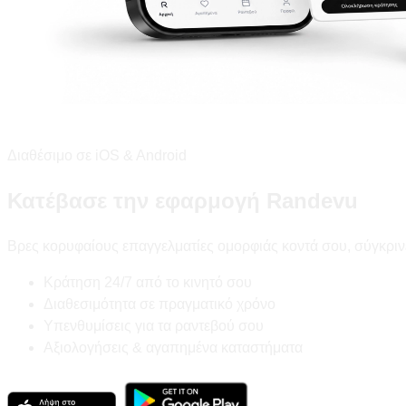
Διαθέσιμο σε iOS & Android
Κατέβασε την εφαρμογή Randevu
Βρες κορυφαίους επαγγελματίες ομορφιάς κοντά σου, σύγκριν
Κράτηση 24/7 από το κινητό σου
Διαθεσιμότητα σε πραγματικό χρόνο
Υπενθυμίσεις για τα ραντεβού σου
Αξιολογήσεις & αγαπημένα καταστήματα