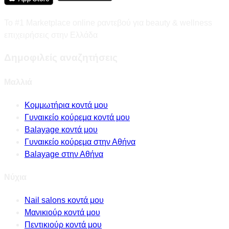
Το #1 Marketplace online ραντεβού για beauty & wellness
επιχειρήσεις στην Ελλάδα
Δημοφιλείς αναζητήσεις
Μαλλιά
Κομμωτήρια κοντά μου
Γυναικείο κούρεμα κοντά μου
Balayage κοντά μου
Γυναικείο κούρεμα στην Αθήνα
Balayage στην Αθήνα
Νύχια
Nail salons κοντά μου
Μανικιούρ κοντά μου
Πεντικιούρ κοντά μου