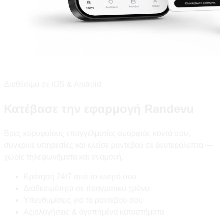
Διαθέσιμο σε iOS & Android
Κατέβασε την εφαρμογή Randevu
Βρες κορυφαίους επαγγελματίες ομορφιάς κοντά σου,
σύγκρινε υπηρεσίες και κλείσε ραντεβού σε δευτερόλεπτα —
χωρίς τηλεφωνήματα και αναμονή.
Κράτηση 24/7 από το κινητό σου
Διαθεσιμότητα σε πραγματικό χρόνο
Υπενθυμίσεις για τα ραντεβού σου
Αξιολογήσεις & αγαπημένα καταστήματα