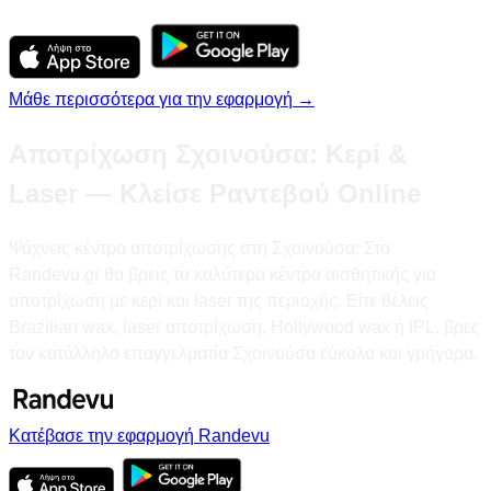
Μάθε περισσότερα για την εφαρμογή →
Αποτρίχωση Σχοινούσα: Κερί &
Laser — Κλείσε Ραντεβού Online
Ψάχνεις κέντρο αποτρίχωσης στη Σχοινούσα; Στο
Randevu.gr θα βρεις τα καλύτερα κέντρα αισθητικής για
αποτρίχωση με κερί και laser της περιοχής. Είτε θέλεις
Brazilian wax, laser αποτρίχωση, Hollywood wax ή IPL, βρες
τον κατάλληλο επαγγελματία Σχοινούσα εύκολα και γρήγορα.
Κατέβασε την εφαρμογή Randevu