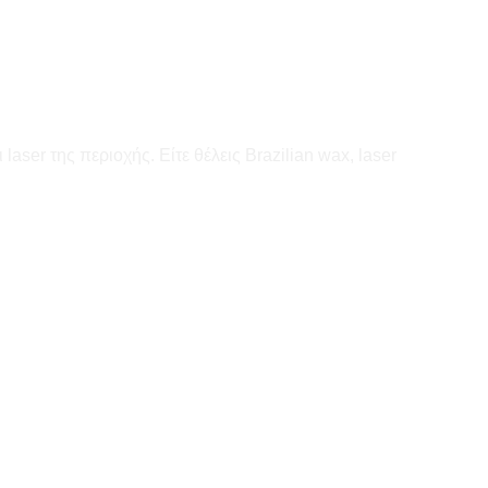
aser της περιοχής. Είτε θέλεις Brazilian wax, laser