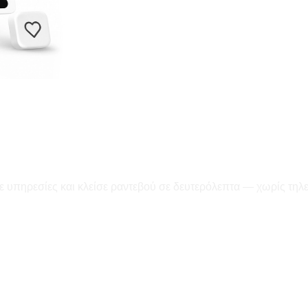
ε υπηρεσίες και κλείσε ραντεβού σε δευτερόλεπτα — χωρίς τηλ