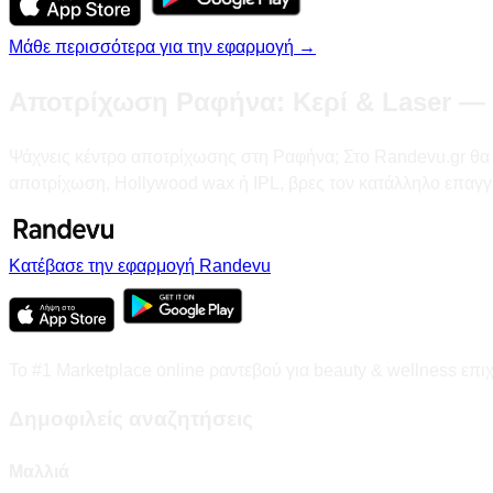
Μάθε περισσότερα για την εφαρμογή →
Αποτρίχωση Ραφήνα: Κερί & Laser — 
Ψάχνεις κέντρο αποτρίχωσης στη Ραφήνα; Στο Randevu.gr θα βρε
αποτρίχωση, Hollywood wax ή IPL, βρες τον κατάλληλο επαγγ
Κατέβασε την εφαρμογή Randevu
Το #1 Marketplace online ραντεβού για beauty & wellness επι
Δημοφιλείς αναζητήσεις
Μαλλιά