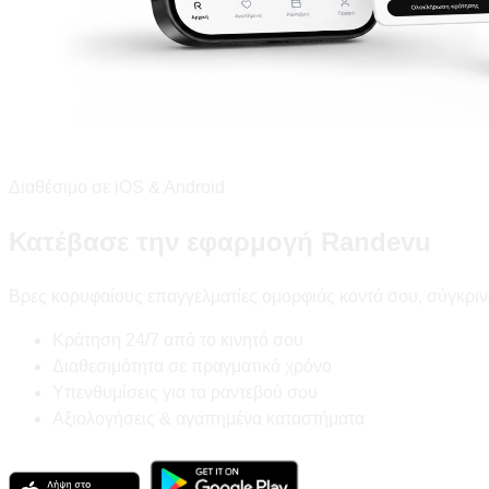
Διαθέσιμο σε iOS & Android
Κατέβασε την εφαρμογή Randevu
Βρες κορυφαίους επαγγελματίες ομορφιάς κοντά σου, σύγκριν
Κράτηση 24/7 από το κινητό σου
Διαθεσιμότητα σε πραγματικό χρόνο
Υπενθυμίσεις για τα ραντεβού σου
Αξιολογήσεις & αγαπημένα καταστήματα