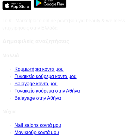
Το #1 Marketplace online ραντεβού για beauty & wellness
επιχειρήσεις στην Ελλάδα
Δημοφιλείς αναζητήσεις
Μαλλιά
Κομμωτήρια κοντά μου
Γυναικείο κούρεμα κοντά μου
Balayage κοντά μου
Γυναικείο κούρεμα στην Αθήνα
Balayage στην Αθήνα
Νύχια
Nail salons κοντά μου
Μανικιούρ κοντά μου