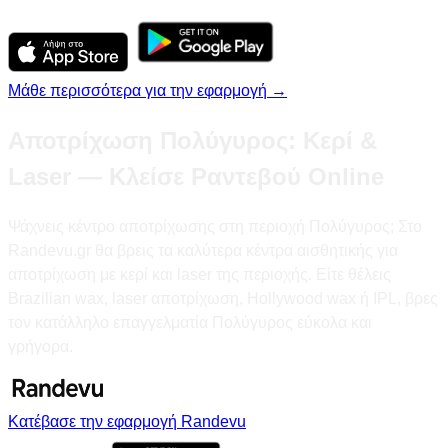
Μάθε περισσότερα για την εφαρμογή →
Αποτρίχωση Πολύγυρος: Κερί &
Laser — Κλείσε Ραντεβού Online
Ψάχνεις κέντρο αποτρίχωσης στη περιοχή Πολύγυρος; Στο
Randevu.gr θα βρεις τα καλύτερα κέντρα αισθητικής για
αποτρίχωση με κερί και laser της περιοχής. Είτε θέλεις
Brazilian wax, laser αποτρίχωση, Hollywood wax ή IPL, βρες
τον κατάλληλο επαγγελματία Πολύγυρος εύκολα και
γρήγορα.
Κατέβασε την εφαρμογή Randevu