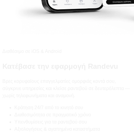
Διαθέσιμο σε iOS & Android
Κατέβασε την εφαρμογή Randevu
Βρες κορυφαίους επαγγελματίες ομορφιάς κοντά σου,
σύγκρινε υπηρεσίες και κλείσε ραντεβού σε δευτερόλεπτα —
χωρίς τηλεφωνήματα και αναμονή.
Κράτηση 24/7 από το κινητό σου
Διαθεσιμότητα σε πραγματικό χρόνο
Υπενθυμίσεις για τα ραντεβού σου
Αξιολογήσεις & αγαπημένα καταστήματα