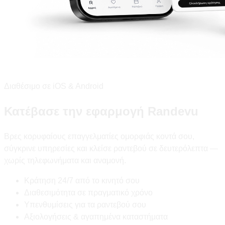
Διαθέσιμο σε iOS & Android
Κατέβασε την εφαρμογή Randevu
Βρες κορυφαίους επαγγελματίες ομορφιάς κοντά σου,
σύγκρινε υπηρεσίες και κλείσε ραντεβού σε δευτερόλεπτα —
χωρίς τηλεφωνήματα και αναμονή.
Κράτηση 24/7 από το κινητό σου
Διαθεσιμότητα σε πραγματικό χρόνο
Υπενθυμίσεις για τα ραντεβού σου
Αξιολογήσεις & αγαπημένα καταστήματα