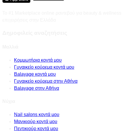
Το #1 Marketplace online ραντεβού για beauty & wellness
επιχειρήσεις στην Ελλάδα
Δημοφιλείς αναζητήσεις
Μαλλιά
Κομμωτήρια κοντά μου
Γυναικείο κούρεμα κοντά μου
Balayage κοντά μου
Γυναικείο κούρεμα στην Αθήνα
Balayage στην Αθήνα
Νύχια
Nail salons κοντά μου
Μανικιούρ κοντά μου
Πεντικιούρ κοντά μου