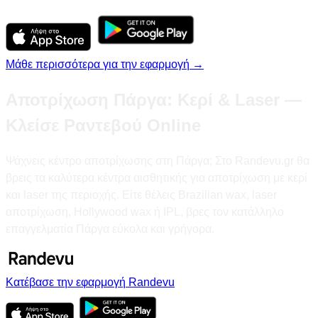
Μάθε περισσότερα για την εφαρμογή →
Αποτρίχωση Πάργα: Κερί & Laser —
Κλείσε Ραντεβού Online
Ψάχνεις κέντρο αποτρίχωσης στη Πάργα; Στο Randevu.gr θα
βρεις τα καλύτερα κέντρα αισθητικής για αποτρίχωση με κερί
και laser της περιοχής. Είτε θέλεις Brazilian wax, laser
αποτρίχωση, Hollywood wax ή IPL, βρες τον κατάλληλο
επαγγελματία Πάργα εύκολα και γρήγορα.
Κατέβασε την εφαρμογή Randevu