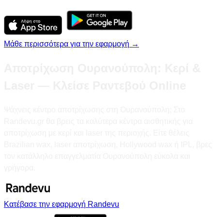
Μάθε περισσότερα για την εφαρμογή →
Αποτρίχωση Ουρανούπολη: Κερί &
Laser — Κλείσε Ραντεβού Online
Ψάχνεις κέντρο αποτρίχωσης στη Ουρανούπολη; Στο
Randevu.gr θα βρεις τα καλύτερα κέντρα αισθητικής για
αποτρίχωση με κερί και laser της περιοχής. Είτε θέλεις
Brazilian wax, laser αποτρίχωση, Hollywood wax ή IPL, βρες
τον κατάλληλο επαγγελματία Ουρανούπολη εύκολα και
γρήγορα.
Κατέβασε την εφαρμογή Randevu