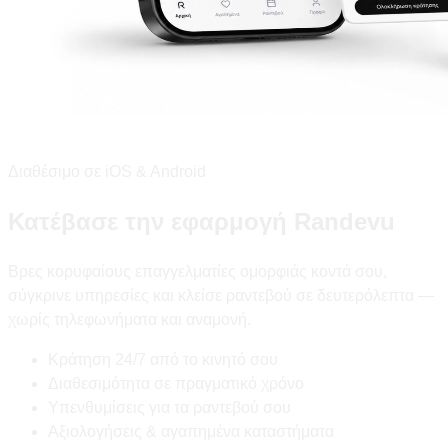
Διαθέσιμο σε iOS & Android
Κατέβασε την εφαρμογή Randevu
Βρες κορυφαίους επαγγελματίες ομορφιάς κοντά σου,
σύγκρινε υπηρεσίες και κλείσε ραντεβού σε δευτερόλεπτα —
χωρίς τηλεφωνήματα και αναμονή.
Κράτηση 24/7 από το κινητό σου
Διαθεσιμότητα σε πραγματικό χρόνο
Υπενθυμίσεις για τα ραντεβού σου
Αξιολογήσεις & αγαπημένα καταστήματα