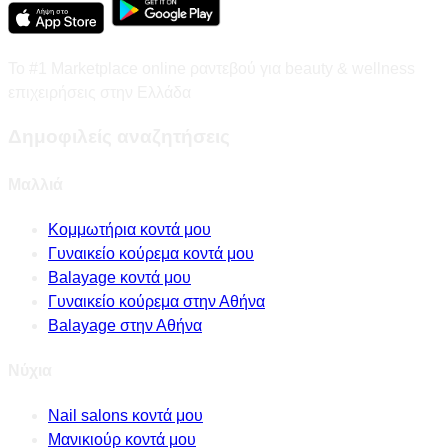
Το #1 Marketplace online ραντεβού για beauty & wellness
επιχειρήσεις στην Ελλάδα
Δημοφιλείς αναζητήσεις
Μαλλιά
Κομμωτήρια κοντά μου
Γυναικείο κούρεμα κοντά μου
Balayage κοντά μου
Γυναικείο κούρεμα στην Αθήνα
Balayage στην Αθήνα
Νύχια
Nail salons κοντά μου
Μανικιούρ κοντά μου