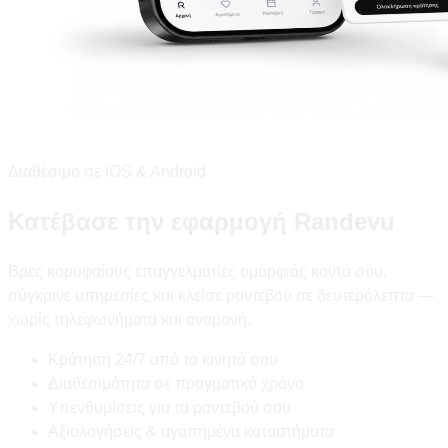
Διαθέσιμο σε iOS & Android
Κατέβασε την εφαρμογή Randevu
Βρες κορυφαίους επαγγελματίες ομορφιάς κοντά σου,
σύγκρινε υπηρεσίες και κλείσε ραντεβού σε δευτερόλεπτα —
χωρίς τηλεφωνήματα και αναμονή.
Κράτηση 24/7 από το κινητό σου
Διαθεσιμότητα σε πραγματικό χρόνο
Υπενθυμίσεις για τα ραντεβού σου
Αξιολογήσεις & αγαπημένα καταστήματα