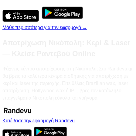
Μάθε περισσότερα για την εφαρμογή →
Αποτρίχωση Νικόπολη: Κερί & Laser
— Κλείσε Ραντεβού Online
Ψάχνεις κέντρο αποτρίχωσης στη Νικόπολη; Στο Randevu.gr
θα βρεις τα καλύτερα κέντρα αισθητικής για αποτρίχωση με
κερί και laser της περιοχής. Είτε θέλεις Brazilian wax, laser
αποτρίχωση, Hollywood wax ή IPL, βρες τον κατάλληλο
επαγγελματία Νικόπολη εύκολα και γρήγορα.
Κατέβασε την εφαρμογή Randevu