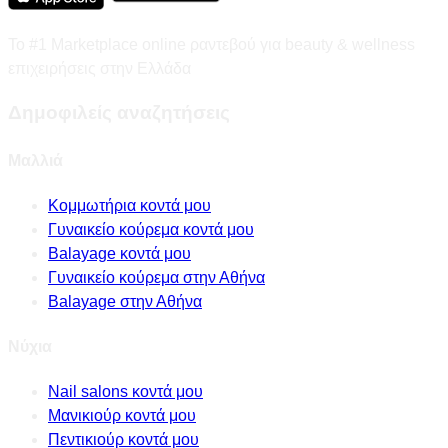
Το #1 Marketplace online ραντεβού για beauty & wellness
επιχειρήσεις στην Ελλάδα
Δημοφιλείς αναζητήσεις
Μαλλιά
Κομμωτήρια κοντά μου
Γυναικείο κούρεμα κοντά μου
Balayage κοντά μου
Γυναικείο κούρεμα στην Αθήνα
Balayage στην Αθήνα
Νύχια
Nail salons κοντά μου
Μανικιούρ κοντά μου
Πεντικιούρ κοντά μου