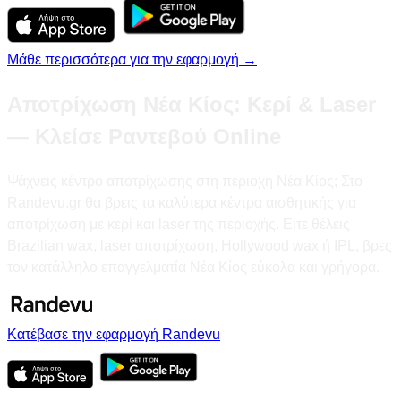
Μάθε περισσότερα για την εφαρμογή →
Αποτρίχωση Νέα Κίος: Κερί & Laser
— Κλείσε Ραντεβού Online
Ψάχνεις κέντρο αποτρίχωσης στη περιοχή Νέα Κίος; Στο
Randevu.gr θα βρεις τα καλύτερα κέντρα αισθητικής για
αποτρίχωση με κερί και laser της περιοχής. Είτε θέλεις
Brazilian wax, laser αποτρίχωση, Hollywood wax ή IPL, βρες
τον κατάλληλο επαγγελματία Νέα Κίος εύκολα και γρήγορα.
Κατέβασε την εφαρμογή Randevu