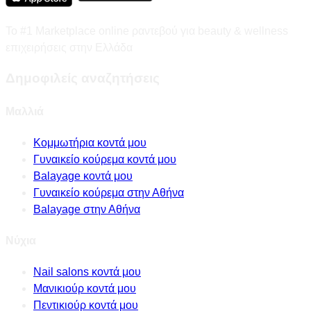
Το #1 Marketplace online ραντεβού για beauty & wellness
επιχειρήσεις στην Ελλάδα
Δημοφιλείς αναζητήσεις
Μαλλιά
Κομμωτήρια κοντά μου
Γυναικείο κούρεμα κοντά μου
Balayage κοντά μου
Γυναικείο κούρεμα στην Αθήνα
Balayage στην Αθήνα
Νύχια
Nail salons κοντά μου
Μανικιούρ κοντά μου
Πεντικιούρ κοντά μου