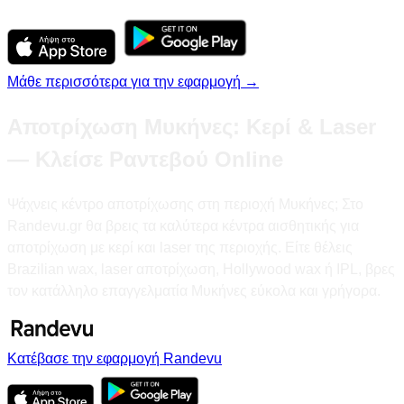
Μάθε περισσότερα για την εφαρμογή →
Αποτρίχωση Μυκήνες: Κερί & Laser
— Κλείσε Ραντεβού Online
Ψάχνεις κέντρο αποτρίχωσης στη περιοχή Μυκήνες; Στο
Randevu.gr θα βρεις τα καλύτερα κέντρα αισθητικής για
αποτρίχωση με κερί και laser της περιοχής. Είτε θέλεις
Brazilian wax, laser αποτρίχωση, Hollywood wax ή IPL, βρες
τον κατάλληλο επαγγελματία Μυκήνες εύκολα και γρήγορα.
Κατέβασε την εφαρμογή Randevu