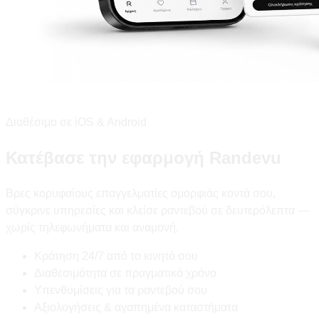
Διαθέσιμο σε iOS & Android
Κατέβασε την εφαρμογή Randevu
Βρες κορυφαίους επαγγελματίες ομορφιάς κοντά σου,
σύγκρινε υπηρεσίες και κλείσε ραντεβού σε δευτερόλεπτα —
χωρίς τηλεφωνήματα και αναμονή.
Κράτηση 24/7 από το κινητό σου
Διαθεσιμότητα σε πραγματικό χρόνο
Υπενθυμίσεις για τα ραντεβού σου
Αξιολογήσεις & αγαπημένα καταστήματα