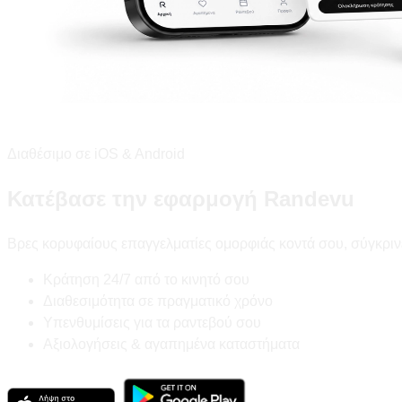
Διαθέσιμο σε iOS & Android
Κατέβασε την εφαρμογή Randevu
Βρες κορυφαίους επαγγελματίες ομορφιάς κοντά σου, σύγκριν
Κράτηση 24/7 από το κινητό σου
Διαθεσιμότητα σε πραγματικό χρόνο
Υπενθυμίσεις για τα ραντεβού σου
Αξιολογήσεις & αγαπημένα καταστήματα