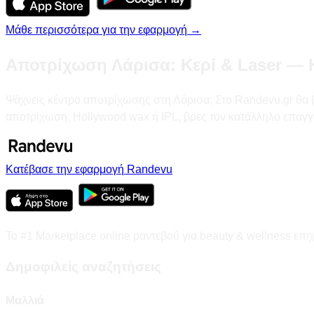
Μάθε περισσότερα για την εφαρμογή →
Αποτρίχωση Λάρισα: Κερί & Laser — 
Ψάχνεις κέντρο αποτρίχωσης στη Λάρισα; Στο Randevu.gr θα βρε
αποτρίχωση, Hollywood wax ή IPL, βρες τον κατάλληλο επαγγ
Κατέβασε την εφαρμογή Randevu
Το #1 Marketplace online ραντεβού για beauty & wellness επι
Δημοφιλείς αναζητήσεις
Μαλλιά