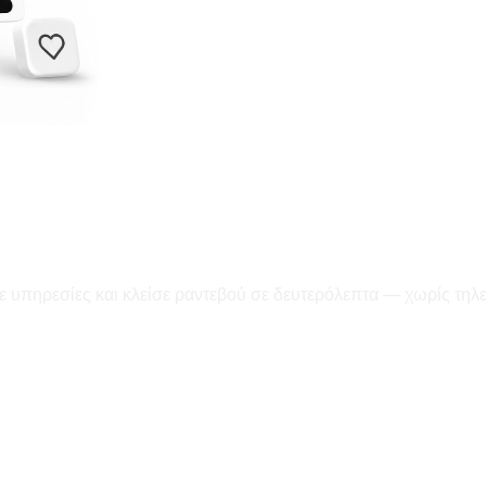
ε υπηρεσίες και κλείσε ραντεβού σε δευτερόλεπτα — χωρίς τηλ