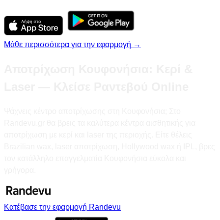
Μάθε περισσότερα για την εφαρμογή →
Αποτρίχωση Κουφονήσια: Κερί &
Laser — Κλείσε Ραντεβού Online
Ψάχνεις κέντρο αποτρίχωσης στη Κουφονήσια; Στο
Randevu.gr θα βρεις τα καλύτερα κέντρα αισθητικής για
αποτρίχωση με κερί και laser της περιοχής. Είτε θέλεις
Brazilian wax, laser αποτρίχωση, Hollywood wax ή IPL, βρες
τον κατάλληλο επαγγελματία Κουφονήσια εύκολα και
γρήγορα.
Κατέβασε την εφαρμογή Randevu