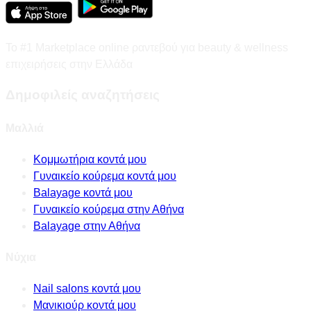
Το #1 Marketplace online ραντεβού για beauty & wellness
επιχειρήσεις στην Ελλάδα
Δημοφιλείς αναζητήσεις
Μαλλιά
Κομμωτήρια κοντά μου
Γυναικείο κούρεμα κοντά μου
Balayage κοντά μου
Γυναικείο κούρεμα στην Αθήνα
Balayage στην Αθήνα
Νύχια
Nail salons κοντά μου
Μανικιούρ κοντά μου