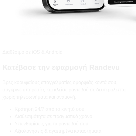
Διαθέσιμο σε iOS & Android
Κατέβασε την εφαρμογή Randevu
Βρες κορυφαίους επαγγελματίες ομορφιάς κοντά σου,
σύγκρινε υπηρεσίες και κλείσε ραντεβού σε δευτερόλεπτα —
χωρίς τηλεφωνήματα και αναμονή.
Κράτηση 24/7 από το κινητό σου
Διαθεσιμότητα σε πραγματικό χρόνο
Υπενθυμίσεις για τα ραντεβού σου
Αξιολογήσεις & αγαπημένα καταστήματα