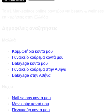
Το #1 Marketplace online ραντεβού για beauty & wellness
επιχειρήσεις στην Ελλάδα
Δημοφιλείς αναζητήσεις
Μαλλιά
Κομμωτήρια κοντά μου
Γυναικείο κούρεμα κοντά μου
Balayage κοντά μου
Γυναικείο κούρεμα στην Αθήνα
Balayage στην Αθήνα
Νύχια
Nail salons κοντά μου
Μανικιούρ κοντά μου
Πεντικιούρ κοντά μου