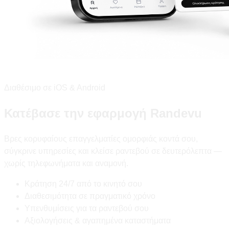
Διαθέσιμο σε iOS & Android
Κατέβασε την εφαρμογή Randevu
Βρες κορυφαίους επαγγελματίες ομορφιάς κοντά σου,
σύγκρινε υπηρεσίες και κλείσε ραντεβού σε δευτερόλεπτα —
χωρίς τηλεφωνήματα και αναμονή.
Κράτηση 24/7 από το κινητό σου
Διαθεσιμότητα σε πραγματικό χρόνο
Υπενθυμίσεις για τα ραντεβού σου
Αξιολογήσεις & αγαπημένα καταστήματα