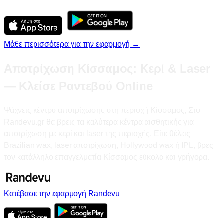
Μάθε περισσότερα για την εφαρμογή →
Αποτρίχωση Κίσσαμος: Κερί & Laser
— Κλείσε Ραντεβού Online
Ψάχνεις κέντρο αποτρίχωσης στη περιοχή Κίσσαμος; Στο
Randevu.gr θα βρεις τα καλύτερα κέντρα αισθητικής για
αποτρίχωση με κερί και laser της περιοχής. Είτε θέλεις
Brazilian wax, laser αποτρίχωση, Hollywood wax ή IPL, βρες
τον κατάλληλο επαγγελματία Κίσσαμος εύκολα και γρήγορα.
Κατέβασε την εφαρμογή Randevu