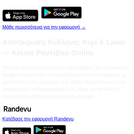
Μάθε περισσότερα για την εφαρμογή →
Αποτρίχωση Κυλλήνη: Κερί & Laser
— Κλείσε Ραντεβού Online
Ψάχνεις κέντρο αποτρίχωσης στη Κυλλήνη; Στο Randevu.gr
θα βρεις τα καλύτερα κέντρα αισθητικής για αποτρίχωση με
κερί και laser της περιοχής. Είτε θέλεις Brazilian wax, laser
αποτρίχωση, Hollywood wax ή IPL, βρες τον κατάλληλο
επαγγελματία Κυλλήνη εύκολα και γρήγορα.
Κατέβασε την εφαρμογή Randevu