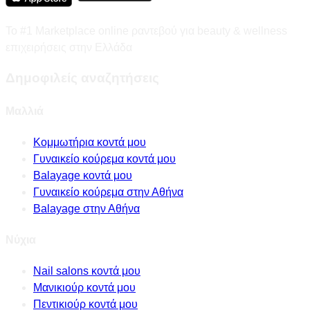
Το #1 Marketplace online ραντεβού για beauty & wellness
επιχειρήσεις στην Ελλάδα
Δημοφιλείς αναζητήσεις
Μαλλιά
Κομμωτήρια κοντά μου
Γυναικείο κούρεμα κοντά μου
Balayage κοντά μου
Γυναικείο κούρεμα στην Αθήνα
Balayage στην Αθήνα
Νύχια
Nail salons κοντά μου
Μανικιούρ κοντά μου
Πεντικιούρ κοντά μου