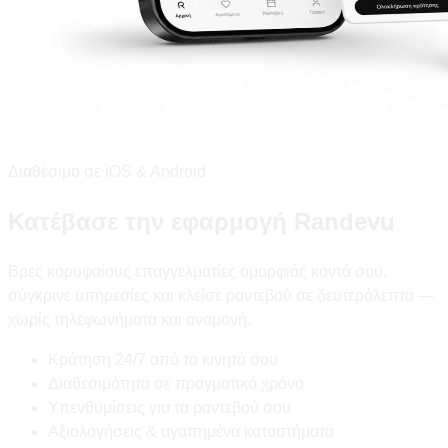
Διαθέσιμο σε iOS & Android
Κατέβασε την εφαρμογή Randevu
Βρες κορυφαίους επαγγελματίες ομορφιάς κοντά σου,
σύγκρινε υπηρεσίες και κλείσε ραντεβού σε δευτερόλεπτα —
χωρίς τηλεφωνήματα και αναμονή.
Κράτηση 24/7 από το κινητό σου
Διαθεσιμότητα σε πραγματικό χρόνο
Υπενθυμίσεις για τα ραντεβού σου
Αξιολογήσεις & αγαπημένα καταστήματα