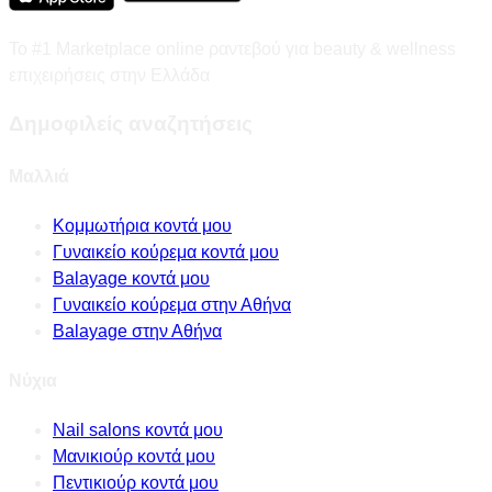
Το #1 Marketplace online ραντεβού για beauty & wellness
επιχειρήσεις στην Ελλάδα
Δημοφιλείς αναζητήσεις
Μαλλιά
Κομμωτήρια κοντά μου
Γυναικείο κούρεμα κοντά μου
Balayage κοντά μου
Γυναικείο κούρεμα στην Αθήνα
Balayage στην Αθήνα
Νύχια
Nail salons κοντά μου
Μανικιούρ κοντά μου
Πεντικιούρ κοντά μου