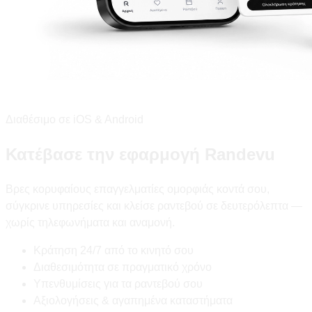
Διαθέσιμο σε iOS & Android
Κατέβασε την εφαρμογή Randevu
Βρες κορυφαίους επαγγελματίες ομορφιάς κοντά σου,
σύγκρινε υπηρεσίες και κλείσε ραντεβού σε δευτερόλεπτα —
χωρίς τηλεφωνήματα και αναμονή.
Κράτηση 24/7 από το κινητό σου
Διαθεσιμότητα σε πραγματικό χρόνο
Υπενθυμίσεις για τα ραντεβού σου
Αξιολογήσεις & αγαπημένα καταστήματα