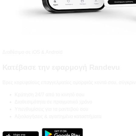
Διαθέσιμο σε iOS & Android
Κατέβασε την εφαρμογή Randevu
Βρες κορυφαίους επαγγελματίες ομορφιάς κοντά σου, σύγκριν
Κράτηση 24/7 από το κινητό σου
Διαθεσιμότητα σε πραγματικό χρόνο
Υπενθυμίσεις για τα ραντεβού σου
Αξιολογήσεις & αγαπημένα καταστήματα