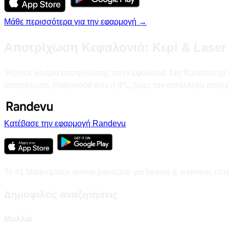
Μάθε περισσότερα για την εφαρμογή →
Αποτρίχωση Κεφαλονιά: Κερί & Laser
Ψάχνεις κέντρο αποτρίχωσης στη Κεφαλονιά; Στο Randevu.gr θα 
αποτρίχωση, Hollywood wax ή IPL, βρες τον κατάλληλο επαγγ
Κατέβασε την εφαρμογή Randevu
Το #1 Marketplace online ραντεβού για beauty & wellness επι
Δημοφιλείς αναζητήσεις
Μαλλιά