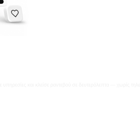
ε υπηρεσίες και κλείσε ραντεβού σε δευτερόλεπτα — χωρίς τηλ