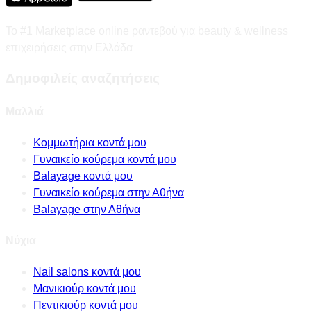
Το #1 Marketplace online ραντεβού για beauty & wellness
επιχειρήσεις στην Ελλάδα
Δημοφιλείς αναζητήσεις
Μαλλιά
Κομμωτήρια κοντά μου
Γυναικείο κούρεμα κοντά μου
Balayage κοντά μου
Γυναικείο κούρεμα στην Αθήνα
Balayage στην Αθήνα
Νύχια
Nail salons κοντά μου
Μανικιούρ κοντά μου
Πεντικιούρ κοντά μου