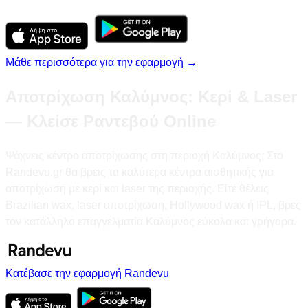
Μάθε περισσότερα για την εφαρμογή →
Αποτρίχωση Καλύμνος: Κερί & Laser
— Κλείσε Ραντεβού Online
Ψάχνεις κέντρο αποτρίχωσης στη περιοχή Καλύμνος; Στο
Randevu.gr θα βρεις τα καλύτερα κέντρα αισθητικής για
αποτρίχωση με κερί και laser της περιοχής. Είτε θέλεις
Brazilian wax, laser αποτρίχωση, Hollywood wax ή IPL, βρες
τον κατάλληλο επαγγελματία Καλύμνος εύκολα και γρήγορα.
Κατέβασε την εφαρμογή Randevu