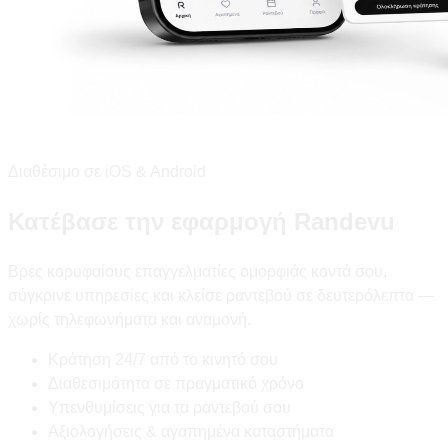
Διαθέσιμο σε iOS & Android
Κατέβασε την εφαρμογή Randevu
Βρες κορυφαίους επαγγελματίες ομορφιάς κοντά σου,
σύγκρινε υπηρεσίες και κλείσε ραντεβού σε δευτερόλεπτα —
χωρίς τηλεφωνήματα και αναμονή.
Κράτηση 24/7 από το κινητό σου
Διαθεσιμότητα σε πραγματικό χρόνο
Υπενθυμίσεις για τα ραντεβού σου
Αξιολογήσεις & αγαπημένα καταστήματα