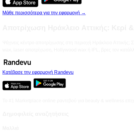
Μάθε περισσότερα για την εφαρμογή →
Αποτρίχωση Ηράκλειο Αττικής: Κερί &
Ψάχνεις κέντρο αποτρίχωσης στη περιοχή Ηράκλειο Αττικής; Στο
wax, laser αποτρίχωση, Hollywood wax ή IPL, βρες τον κατάλ
Κατέβασε την εφαρμογή Randevu
Το #1 Marketplace online ραντεβού για beauty & wellness επι
Δημοφιλείς αναζητήσεις
Μαλλιά