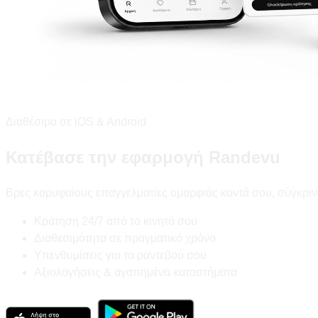
Διαθέσιμο σε iOS & Android
Κατέβασε την εφαρμογή Randevu
Βρες κορυφαίους επαγγελματίες ομορφιάς κοντά σου, σύγκριν
Κράτηση 24/7 από το κινητό σου
Διαθεσιμότητα σε πραγματικό χρόνο
Υπενθυμίσεις για τα ραντεβού σου
Αξιολογήσεις & αγαπημένα καταστήματα