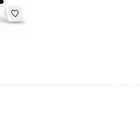
ε υπηρεσίες και κλείσε ραντεβού σε δευτερόλεπτα — χωρίς τηλ