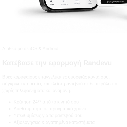
Διαθέσιμο σε iOS & Android
Κατέβασε την εφαρμογή Randevu
Βρες κορυφαίους επαγγελματίες ομορφιάς κοντά σου,
σύγκρινε υπηρεσίες και κλείσε ραντεβού σε δευτερόλεπτα —
χωρίς τηλεφωνήματα και αναμονή.
Κράτηση 24/7 από το κινητό σου
Διαθεσιμότητα σε πραγματικό χρόνο
Υπενθυμίσεις για τα ραντεβού σου
Αξιολογήσεις & αγαπημένα καταστήματα