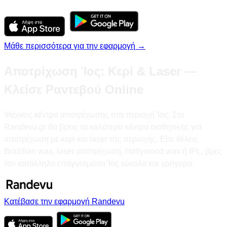
Μάθε περισσότερα για την εφαρμογή →
Αποτρίχωση Ίος: Κερί & Laser —
Κλείσε Ραντεβού Online
Ψάχνεις κέντρο αποτρίχωσης στη περιοχή Ίος; Στο
Randevu.gr θα βρεις τα καλύτερα κέντρα αισθητικής για
αποτρίχωση με κερί και laser της περιοχής. Είτε θέλεις
Brazilian wax, laser αποτρίχωση, Hollywood wax ή IPL, βρες
τον κατάλληλο επαγγελματία Ίος εύκολα και γρήγορα.
Κατέβασε την εφαρμογή Randevu