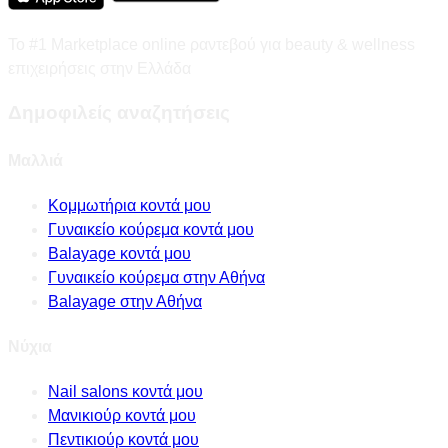
Το #1 Marketplace online ραντεβού για beauty & wellness
επιχειρήσεις στην Ελλάδα
Δημοφιλείς αναζητήσεις
Μαλλιά
Κομμωτήρια κοντά μου
Γυναικείο κούρεμα κοντά μου
Balayage κοντά μου
Γυναικείο κούρεμα στην Αθήνα
Balayage στην Αθήνα
Νύχια
Nail salons κοντά μου
Μανικιούρ κοντά μου
Πεντικιούρ κοντά μου