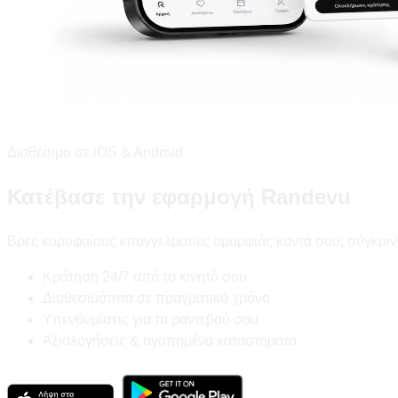
Διαθέσιμο σε iOS & Android
Κατέβασε την εφαρμογή Randevu
Βρες κορυφαίους επαγγελματίες ομορφιάς κοντά σου, σύγκριν
Κράτηση 24/7 από το κινητό σου
Διαθεσιμότητα σε πραγματικό χρόνο
Υπενθυμίσεις για τα ραντεβού σου
Αξιολογήσεις & αγαπημένα καταστήματα