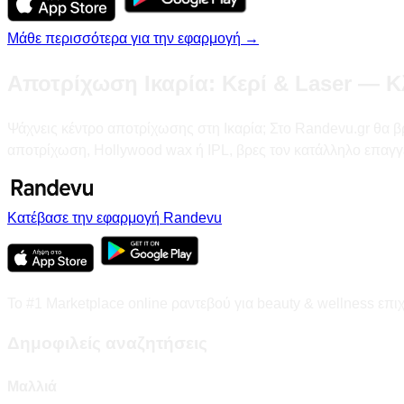
Μάθε περισσότερα για την εφαρμογή →
Αποτρίχωση Ικαρία: Κερί & Laser — Κ
Ψάχνεις κέντρο αποτρίχωσης στη Ικαρία; Στο Randevu.gr θα βρει
αποτρίχωση, Hollywood wax ή IPL, βρες τον κατάλληλο επαγγε
Κατέβασε την εφαρμογή Randevu
Το #1 Marketplace online ραντεβού για beauty & wellness επι
Δημοφιλείς αναζητήσεις
Μαλλιά