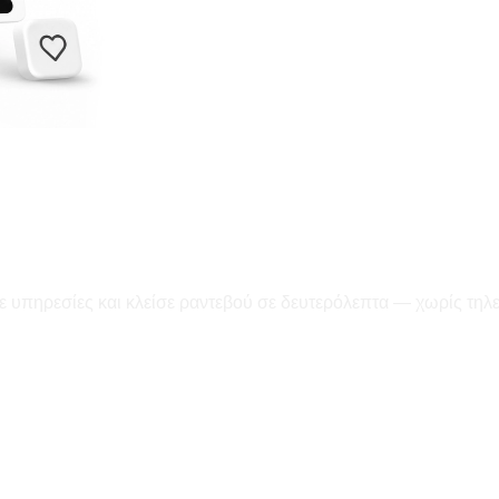
ε υπηρεσίες και κλείσε ραντεβού σε δευτερόλεπτα — χωρίς τηλ