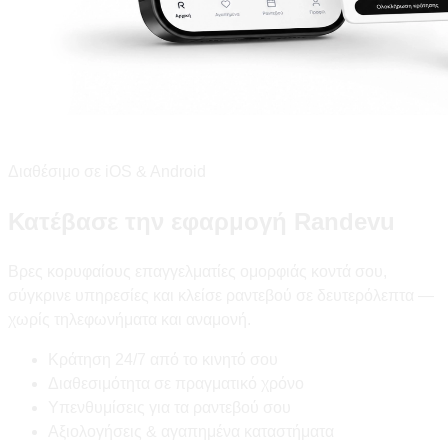
Διαθέσιμο σε iOS & Android
Κατέβασε την εφαρμογή Randevu
Βρες κορυφαίους επαγγελματίες ομορφιάς κοντά σου,
σύγκρινε υπηρεσίες και κλείσε ραντεβού σε δευτερόλεπτα —
χωρίς τηλεφωνήματα και αναμονή.
Κράτηση 24/7 από το κινητό σου
Διαθεσιμότητα σε πραγματικό χρόνο
Υπενθυμίσεις για τα ραντεβού σου
Αξιολογήσεις & αγαπημένα καταστήματα