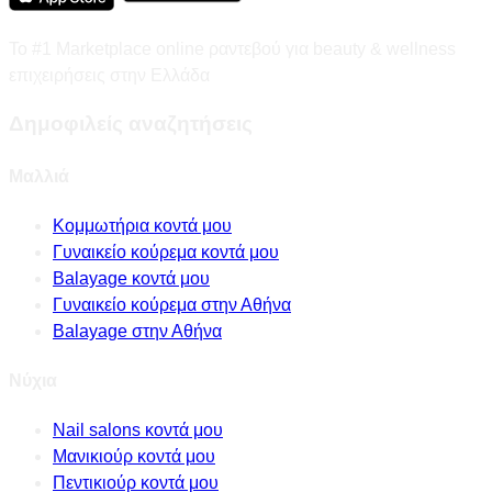
Το #1 Marketplace online ραντεβού για beauty & wellness
επιχειρήσεις στην Ελλάδα
Δημοφιλείς αναζητήσεις
Μαλλιά
Κομμωτήρια κοντά μου
Γυναικείο κούρεμα κοντά μου
Balayage κοντά μου
Γυναικείο κούρεμα στην Αθήνα
Balayage στην Αθήνα
Νύχια
Nail salons κοντά μου
Μανικιούρ κοντά μου
Πεντικιούρ κοντά μου