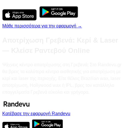
Μάθε περισσότερα για την εφαρμογή →
Αποτρίχωση Γρεβενά: Κερί & Laser
— Κλείσε Ραντεβού Online
Ψάχνεις κέντρο αποτρίχωσης στη Γρεβενά; Στο Randevu.gr
θα βρεις τα καλύτερα κέντρα αισθητικής για αποτρίχωση με
κερί και laser της περιοχής. Είτε θέλεις Brazilian wax, laser
αποτρίχωση, Hollywood wax ή IPL, βρες τον κατάλληλο
επαγγελματία Γρεβενά εύκολα και γρήγορα.
Κατέβασε την εφαρμογή Randevu