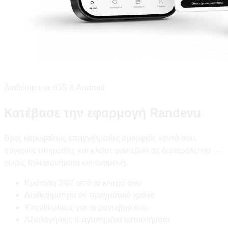
Διαθέσιμο σε iOS & Android
Κατέβασε την εφαρμογή Randevu
Βρες κορυφαίους επαγγελματίες ομορφιάς κοντά σου,
σύγκρινε υπηρεσίες και κλείσε ραντεβού σε δευτερόλεπτα —
χωρίς τηλεφωνήματα και αναμονή.
Κράτηση 24/7 από το κινητό σου
Διαθεσιμότητα σε πραγματικό χρόνο
Υπενθυμίσεις για τα ραντεβού σου
Αξιολογήσεις & αγαπημένα καταστήματα