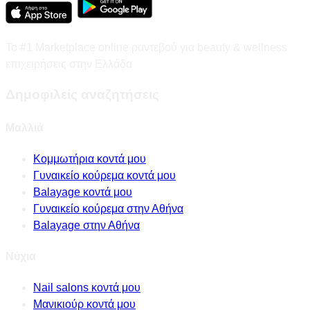
Το #1 Marketplace online ραντεβού για beauty & wellness
επιχειρήσεις στην Ελλάδα
Δημοφιλείς αναζητήσεις
Μαλλιά
Κομμωτήρια κοντά μου
Γυναικείο κούρεμα κοντά μου
Balayage κοντά μου
Γυναικείο κούρεμα στην Αθήνα
Balayage στην Αθήνα
Νύχια
Nail salons κοντά μου
Μανικιούρ κοντά μου