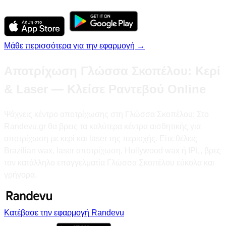
Μάθε περισσότερα για την εφαρμογή →
Αποτρίχωση Γλώσσα Σκοπέλου: Κερί
& Laser — Κλείσε Ραντεβού Online
Ψάχνεις κέντρο αποτρίχωσης στη Γλώσσα Σκοπέλου; Στο
Randevu.gr θα βρεις τα καλύτερα κέντρα αισθητικής για
αποτρίχωση με κερί και laser της περιοχής. Είτε θέλεις
Brazilian wax, laser αποτρίχωση, Hollywood wax ή IPL, βρες
τον κατάλληλο επαγγελματία Γλώσσα Σκοπέλου εύκολα και
γρήγορα.
Κατέβασε την εφαρμογή Randevu