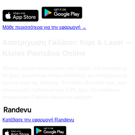
Μάθε περισσότερα για την εφαρμογή →
Αποτρίχωση Γαλάτσι: Κερί & Laser —
Κλείσε Ραντεβού Online
Ψάχνεις κέντρο αποτρίχωσης στη Γαλάτσι; Στο Randevu.gr
θα βρεις τα καλύτερα κέντρα αισθητικής για αποτρίχωση με
κερί και laser της περιοχής. Είτε θέλεις Brazilian wax, laser
αποτρίχωση, Hollywood wax ή IPL, βρες τον κατάλληλο
επαγγελματία Γαλάτσι εύκολα και γρήγορα.
Κατέβασε την εφαρμογή Randevu