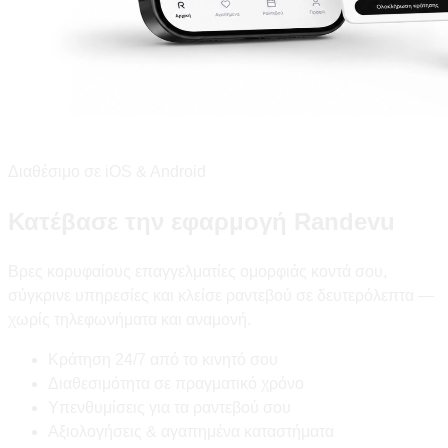
Διαθέσιμο σε iOS & Android
Κατέβασε την εφαρμογή Randevu
Βρες κορυφαίους επαγγελματίες ομορφιάς κοντά σου,
σύγκρινε υπηρεσίες και κλείσε ραντεβού σε δευτερόλεπτα —
χωρίς τηλεφωνήματα και αναμονή.
Κράτηση 24/7 από το κινητό σου
Διαθεσιμότητα σε πραγματικό χρόνο
Υπενθυμίσεις για τα ραντεβού σου
Αξιολογήσεις & αγαπημένα καταστήματα