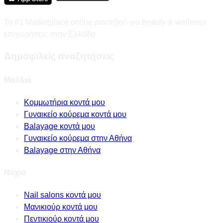
Το #1 Marketplace online ραντεβού για beauty & wellness
επιχειρήσεις στην Ελλάδα
Δημοφιλείς αναζητήσεις
Μαλλιά
Κομμωτήρια κοντά μου
Γυναικείο κούρεμα κοντά μου
Balayage κοντά μου
Γυναικείο κούρεμα στην Αθήνα
Balayage στην Αθήνα
Νύχια
Nail salons κοντά μου
Μανικιούρ κοντά μου
Πεντικιούρ κοντά μου