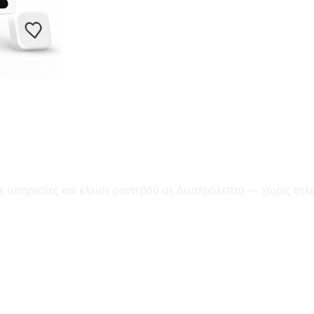
ε υπηρεσίες και κλείσε ραντεβού σε δευτερόλεπτα — χωρίς τηλ