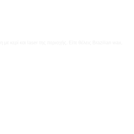
 κερί και laser της περιοχής. Είτε θέλεις Brazilian wax,