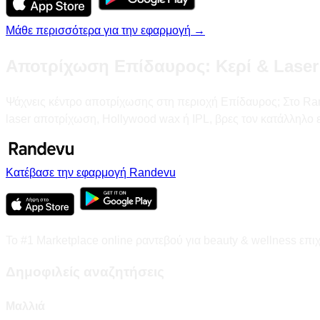
Μάθε περισσότερα για την εφαρμογή →
Αποτρίχωση Επίδαυρος: Κερί & Laser
Ψάχνεις κέντρο αποτρίχωσης στη περιοχή Επίδαυρος; Στο Randev
laser αποτρίχωση, Hollywood wax ή IPL, βρες τον κατάλληλο
Κατέβασε την εφαρμογή Randevu
Το #1 Marketplace online ραντεβού για beauty & wellness επι
Δημοφιλείς αναζητήσεις
Μαλλιά