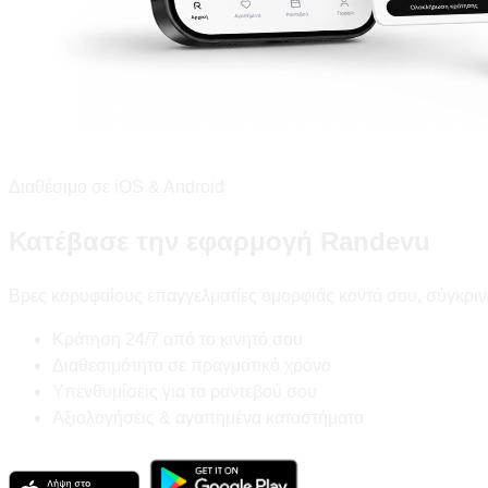
Διαθέσιμο σε iOS & Android
Κατέβασε την εφαρμογή Randevu
Βρες κορυφαίους επαγγελματίες ομορφιάς κοντά σου, σύγκριν
Κράτηση 24/7 από το κινητό σου
Διαθεσιμότητα σε πραγματικό χρόνο
Υπενθυμίσεις για τα ραντεβού σου
Αξιολογήσεις & αγαπημένα καταστήματα