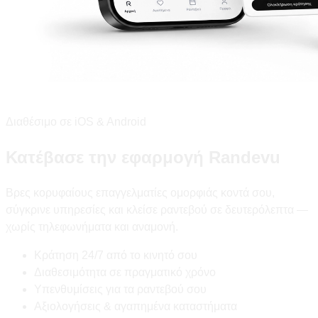
Διαθέσιμο σε iOS & Android
Κατέβασε την εφαρμογή Randevu
Βρες κορυφαίους επαγγελματίες ομορφιάς κοντά σου,
σύγκρινε υπηρεσίες και κλείσε ραντεβού σε δευτερόλεπτα —
χωρίς τηλεφωνήματα και αναμονή.
Κράτηση 24/7 από το κινητό σου
Διαθεσιμότητα σε πραγματικό χρόνο
Υπενθυμίσεις για τα ραντεβού σου
Αξιολογήσεις & αγαπημένα καταστήματα