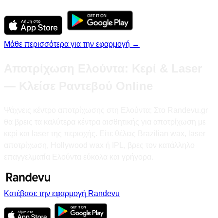
Μάθε περισσότερα για την εφαρμογή →
Αποτρίχωση Ελούντα: Κερί & Laser
— Κλείσε Ραντεβού Online
Ψάχνεις κέντρο αποτρίχωσης στη Ελούντα; Στο Randevu.gr
θα βρεις τα καλύτερα κέντρα αισθητικής για αποτρίχωση με
κερί και laser της περιοχής. Είτε θέλεις Brazilian wax, laser
αποτρίχωση, Hollywood wax ή IPL, βρες τον κατάλληλο
επαγγελματία Ελούντα εύκολα και γρήγορα.
Κατέβασε την εφαρμογή Randevu