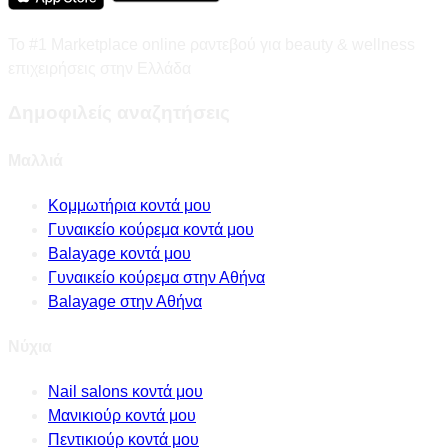
Το #1 Marketplace online ραντεβού για beauty & wellness
επιχειρήσεις στην Ελλάδα
Δημοφιλείς αναζητήσεις
Μαλλιά
Κομμωτήρια κοντά μου
Γυναικείο κούρεμα κοντά μου
Balayage κοντά μου
Γυναικείο κούρεμα στην Αθήνα
Balayage στην Αθήνα
Νύχια
Nail salons κοντά μου
Μανικιούρ κοντά μου
Πεντικιούρ κοντά μου