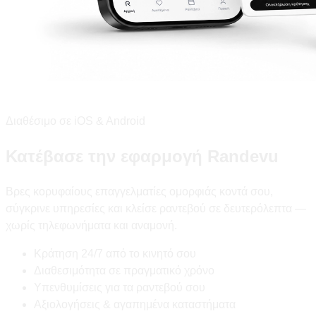
Διαθέσιμο σε iOS & Android
Κατέβασε την εφαρμογή Randevu
Βρες κορυφαίους επαγγελματίες ομορφιάς κοντά σου,
σύγκρινε υπηρεσίες και κλείσε ραντεβού σε δευτερόλεπτα —
χωρίς τηλεφωνήματα και αναμονή.
Κράτηση 24/7 από το κινητό σου
Διαθεσιμότητα σε πραγματικό χρόνο
Υπενθυμίσεις για τα ραντεβού σου
Αξιολογήσεις & αγαπημένα καταστήματα