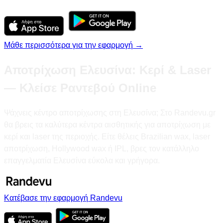
Μάθε περισσότερα για την εφαρμογή →
Αποτρίχωση Ελευσίνα: Κερί & Laser
— Κλείσε Ραντεβού Online
Ψάχνεις κέντρο αποτρίχωσης στη Ελευσίνα; Στο Randevu.gr
θα βρεις τα καλύτερα κέντρα αισθητικής για αποτρίχωση με
κερί και laser της περιοχής. Είτε θέλεις Brazilian wax, laser
αποτρίχωση, Hollywood wax ή IPL, βρες τον κατάλληλο
επαγγελματία Ελευσίνα εύκολα και γρήγορα.
Κατέβασε την εφαρμογή Randevu