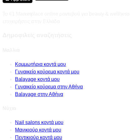
Το #1 Marketplace online ραντεβού για beauty & wellness
επιχειρήσεις στην Ελλάδα
Δημοφιλείς αναζητήσεις
Μαλλιά
Κομμωτήρια κοντά μου
Γυναικείο κούρεμα κοντά μου
Balayage κοντά μου
Γυναικείο κούρεμα στην Αθήνα
Balayage στην Αθήνα
Νύχια
Nail salons κοντά μου
Μανικιούρ κοντά μου
Πεντικιούρ κοντά μου