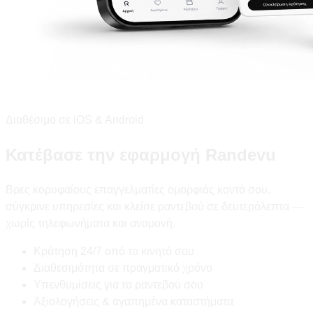
Διαθέσιμο σε iOS & Android
Κατέβασε την εφαρμογή Randevu
Βρες κορυφαίους επαγγελματίες ομορφιάς κοντά σου,
σύγκρινε υπηρεσίες και κλείσε ραντεβού σε δευτερόλεπτα —
χωρίς τηλεφωνήματα και αναμονή.
Κράτηση 24/7 από το κινητό σου
Διαθεσιμότητα σε πραγματικό χρόνο
Υπενθυμίσεις για τα ραντεβού σου
Αξιολογήσεις & αγαπημένα καταστήματα