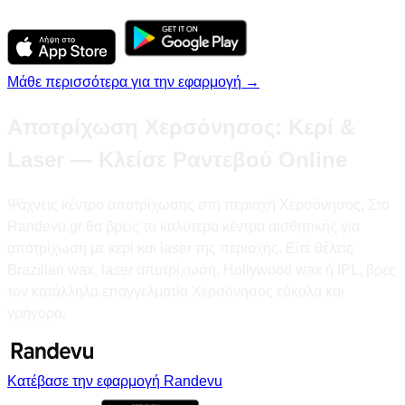
Μάθε περισσότερα για την εφαρμογή →
Αποτρίχωση Χερσόνησος: Κερί &
Laser — Κλείσε Ραντεβού Online
Ψάχνεις κέντρο αποτρίχωσης στη περιοχή Χερσόνησος; Στο
Randevu.gr θα βρεις τα καλύτερα κέντρα αισθητικής για
αποτρίχωση με κερί και laser της περιοχής. Είτε θέλεις
Brazilian wax, laser αποτρίχωση, Hollywood wax ή IPL, βρες
τον κατάλληλο επαγγελματία Χερσόνησος εύκολα και
γρήγορα.
Κατέβασε την εφαρμογή Randevu