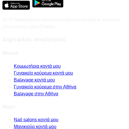
Το #1 Marketplace online ραντεβού για beauty & wellness
επιχειρήσεις στην Ελλάδα
Δημοφιλείς αναζητήσεις
Μαλλιά
Κομμωτήρια κοντά μου
Γυναικείο κούρεμα κοντά μου
Balayage κοντά μου
Γυναικείο κούρεμα στην Αθήνα
Balayage στην Αθήνα
Νύχια
Nail salons κοντά μου
Μανικιούρ κοντά μου