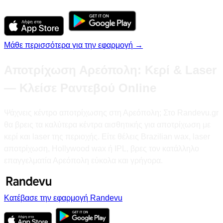
Μάθε περισσότερα για την εφαρμογή →
Αποτρίχωση Αρεόπολη: Κερί & Laser
— Κλείσε Ραντεβού Online
Ψάχνεις κέντρο αποτρίχωσης στη Αρεόπολη; Στο Randevu.gr
θα βρεις τα καλύτερα κέντρα αισθητικής για αποτρίχωση με
κερί και laser της περιοχής. Είτε θέλεις Brazilian wax, laser
αποτρίχωση, Hollywood wax ή IPL, βρες τον κατάλληλο
επαγγελματία Αρεόπολη εύκολα και γρήγορα.
Κατέβασε την εφαρμογή Randevu