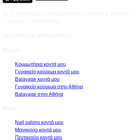
Το #1 Marketplace online ραντεβού για beauty & wellness
επιχειρήσεις στην Ελλάδα
Δημοφιλείς αναζητήσεις
Μαλλιά
Κομμωτήρια κοντά μου
Γυναικείο κούρεμα κοντά μου
Balayage κοντά μου
Γυναικείο κούρεμα στην Αθήνα
Balayage στην Αθήνα
Νύχια
Nail salons κοντά μου
Μανικιούρ κοντά μου
Πεντικιούρ κοντά μου