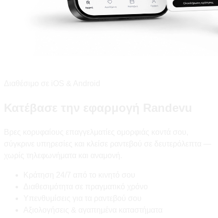
Διαθέσιμο σε iOS & Android
Κατέβασε την εφαρμογή Randevu
Βρες κορυφαίους επαγγελματίες ομορφιάς κοντά σου,
σύγκρινε υπηρεσίες και κλείσε ραντεβού σε δευτερόλεπτα —
χωρίς τηλεφωνήματα και αναμονή.
Κράτηση 24/7 από το κινητό σου
Διαθεσιμότητα σε πραγματικό χρόνο
Υπενθυμίσεις για τα ραντεβού σου
Αξιολογήσεις & αγαπημένα καταστήματα