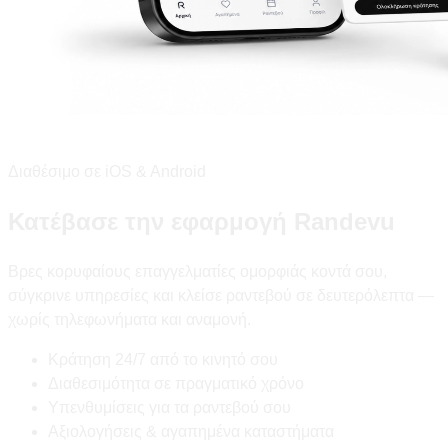
Διαθέσιμο σε iOS & Android
Κατέβασε την εφαρμογή Randevu
Βρες κορυφαίους επαγγελματίες ομορφιάς κοντά σου,
σύγκρινε υπηρεσίες και κλείσε ραντεβού σε δευτερόλεπτα —
χωρίς τηλεφωνήματα και αναμονή.
Κράτηση 24/7 από το κινητό σου
Διαθεσιμότητα σε πραγματικό χρόνο
Υπενθυμίσεις για τα ραντεβού σου
Αξιολογήσεις & αγαπημένα καταστήματα