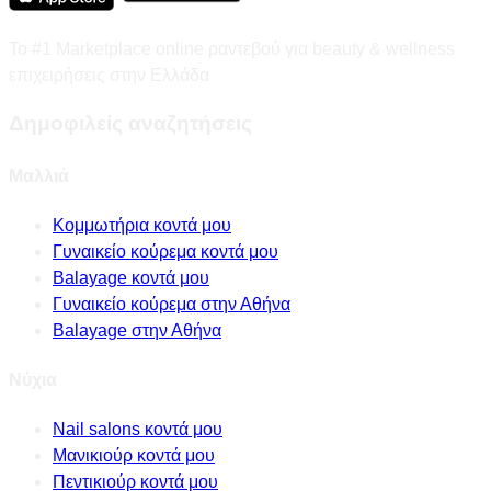
Το #1 Marketplace online ραντεβού για beauty & wellness
επιχειρήσεις στην Ελλάδα
Δημοφιλείς αναζητήσεις
Μαλλιά
Κομμωτήρια κοντά μου
Γυναικείο κούρεμα κοντά μου
Balayage κοντά μου
Γυναικείο κούρεμα στην Αθήνα
Balayage στην Αθήνα
Νύχια
Nail salons κοντά μου
Μανικιούρ κοντά μου
Πεντικιούρ κοντά μου