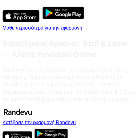
Μάθε περισσότερα για την εφαρμογή →
Αποτρίχωση Αρχάνες: Κερί & Laser
— Κλείσε Ραντεβού Online
Ψάχνεις κέντρο αποτρίχωσης στη περιοχή Αρχάνες; Στο
Randevu.gr θα βρεις τα καλύτερα κέντρα αισθητικής για
αποτρίχωση με κερί και laser της περιοχής. Είτε θέλεις
Brazilian wax, laser αποτρίχωση, Hollywood wax ή IPL, βρες
τον κατάλληλο επαγγελματία Αρχάνες εύκολα και γρήγορα.
Κατέβασε την εφαρμογή Randevu