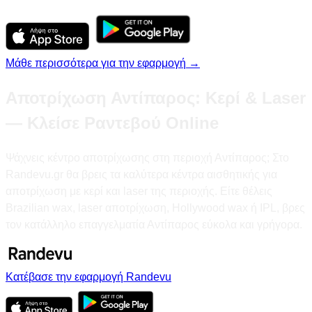
Μάθε περισσότερα για την εφαρμογή →
Αποτρίχωση Αντίπαρος: Κερί & Laser
— Κλείσε Ραντεβού Online
Ψάχνεις κέντρο αποτρίχωσης στη περιοχή Αντίπαρος; Στο
Randevu.gr θα βρεις τα καλύτερα κέντρα αισθητικής για
αποτρίχωση με κερί και laser της περιοχής. Είτε θέλεις
Brazilian wax, laser αποτρίχωση, Hollywood wax ή IPL, βρες
τον κατάλληλο επαγγελματία Αντίπαρος εύκολα και γρήγορα.
Κατέβασε την εφαρμογή Randevu