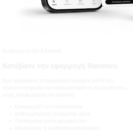
Διαθέσιμο σε iOS & Android
Κατέβασε την εφαρμογή Randevu
Βρες κορυφαίους επαγγελματίες ομορφιάς κοντά σου,
σύγκρινε υπηρεσίες και κλείσε ραντεβού σε δευτερόλεπτα —
χωρίς τηλεφωνήματα και αναμονή.
Κράτηση 24/7 από το κινητό σου
Διαθεσιμότητα σε πραγματικό χρόνο
Υπενθυμίσεις για τα ραντεβού σου
Αξιολογήσεις & αγαπημένα καταστήματα