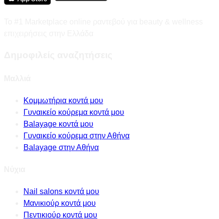
Το #1 Marketplace online ραντεβού για beauty & wellness
επιχειρήσεις στην Ελλάδα
Δημοφιλείς αναζητήσεις
Μαλλιά
Κομμωτήρια κοντά μου
Γυναικείο κούρεμα κοντά μου
Balayage κοντά μου
Γυναικείο κούρεμα στην Αθήνα
Balayage στην Αθήνα
Νύχια
Nail salons κοντά μου
Μανικιούρ κοντά μου
Πεντικιούρ κοντά μου